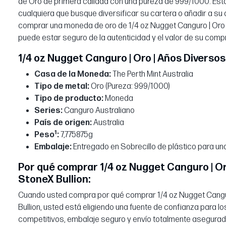
de Oro de primera calidad con una pureza de 999/1000. Esta
cualquiera que busque diversificar su cartera o añadir a su
comprar una moneda de oro de 1/4 oz Nugget Canguro | Oro |
puede estar seguro de la autenticidad y el valor de su comp
1/4 oz Nugget Canguro | Oro | Años Diversos
Casa de la Moneda:
The Perth Mint Australia
Tipo de metal:
Oro (Pureza: 999/1000)
Tipo de producto:
Moneda
Series:
Canguro Australiano
País de origen:
Australia
1
Peso
:
7,775875g
Embalaje:
Entregado en Sobrecillo de plástico para un
Por qué comprar 1/4 oz Nugget Canguro | Or
StoneX Bullion:
Cuando usted compra por qué comprar 1/4 oz Nugget Cangur
Bullion, usted está eligiendo una fuente de confianza para
competitivos, embalaje seguro y envío totalmente asegurad