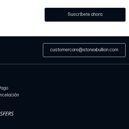
Suscríbete ahora
customercare@stonexbullion.com
Pago
ancelación