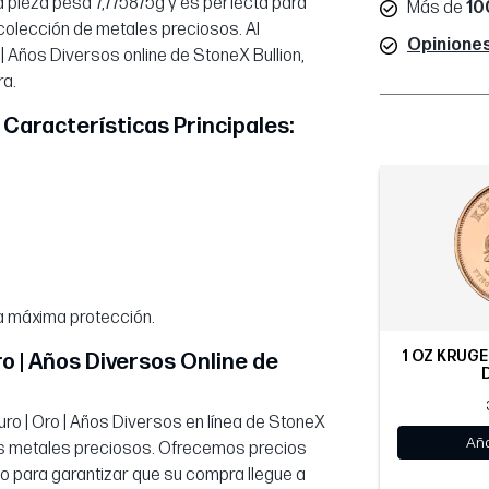
 pieza pesa 7,775875g y es perfecta para
Más de
10
 colección de metales preciosos. Al
Opiniones
 Años Diversos online de StoneX Bullion,
ra.
 Características Principales:
a máxima protección.
1 OZ KRUGE
o | Años Diversos Online de
o | Oro | Años Diversos en línea de StoneX
Aña
 los metales preciosos. Ofrecemos precios
o para garantizar que su compra llegue a