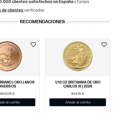
0.000 clientes satisfechos en España
y Europa
 de clientes
verificadas
RECOMENDACIONES
RRAND | ORO | AÑOS
1/10 OZ BRITANNIA DE ORO
DIVERSOS
CARLOS III | 2026
3802,78 €
404,78 €
dir al carrito
Añadir al carrito