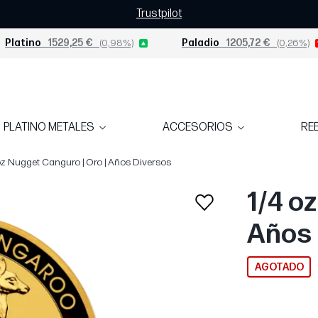
Trustpilot
Platino
1529,25 €
(0,98%)
Paladio
1205,72 €
(0,26%)
PLATINO METALES
ACCESORIOS
RE
oz Nugget Canguro | Oro | Años Diversos
1/4 o
Años 
AGOTADO