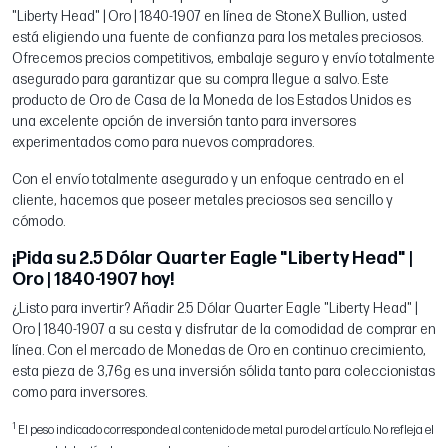
"Liberty Head" | Oro | 1840-1907 en línea de StoneX Bullion, usted
está eligiendo una fuente de confianza para los metales preciosos.
Ofrecemos precios competitivos, embalaje seguro y envío totalmente
asegurado para garantizar que su compra llegue a salvo. Este
producto de Oro de Casa de la Moneda de los Estados Unidos es
una excelente opción de inversión tanto para inversores
experimentados como para nuevos compradores.
Con el envío totalmente asegurado y un enfoque centrado en el
cliente, hacemos que poseer metales preciosos sea sencillo y
cómodo.
¡Pida su 2.5 Dólar Quarter Eagle "Liberty Head" |
Oro | 1840-1907 hoy!
¿Listo para invertir? Añadir 2.5 Dólar Quarter Eagle "Liberty Head" |
Oro | 1840-1907 a su cesta y disfrutar de la comodidad de comprar en
línea. Con el mercado de Monedas de Oro en continuo crecimiento,
esta pieza de 3,76g es una inversión sólida tanto para coleccionistas
como para inversores.
1
El peso indicado corresponde al contenido de metal puro del artículo. No refleja el