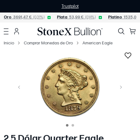
Trustpilot
Oro
3691,47 €
(0,31%)
Plata
53,99 €
(0,14%)
Platino
1535,08 
Inicio
Comprar Monedas de Oro
American Eagle
Página anterior
Siguiente
2.5 Dólar Quarter Eagle