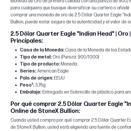
Moneda de Oro de primera calidad con una pureza de 900/10
para cualquiera que busque diversificar su cartera o añadir
comprar una moneda de oro de 2.5 Dólar Quarter Eagle "Indi
Bullion, puede estar seguro de la autenticidad y el valor de 
2.5 Dólar Quarter Eagle "Indian Head" | Oro 
Principales:
Casa de la Moneda:
Casa de la Moneda de los Estad
Tipo de metal:
Oro (Pureza: 900/1000)
Tipo de producto:
Moneda
Series:
American Eagle
País de origen:
EEUU
1
Peso
:
3,76g
Embalaje:
Entregado en Sobrecillo de plástico para un
Por qué comprar 2.5 Dólar Quarter Eagle "In
Online de StoneX Bullion:
Cuando usted compra por qué comprar 2.5 Dólar Quarter Eagl
de StoneX Bullion, usted está eligiendo una fuente de confi