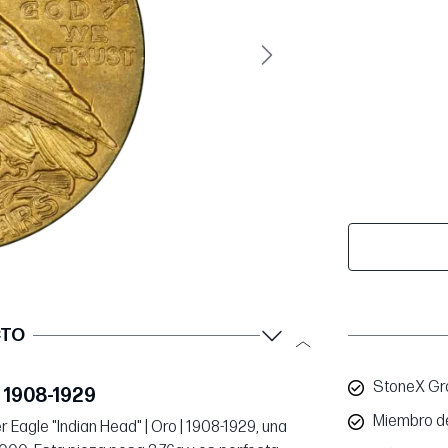
Siguiente
CTO
StoneX Gro
| 1908-1929
Miembro d
r Eagle "Indian Head" | Oro | 1908-1929, una