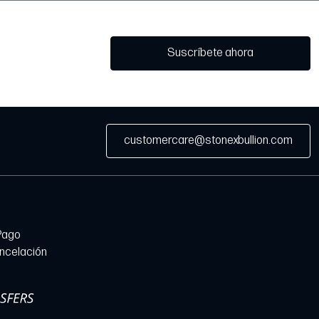
Suscríbete ahora
customercare@stonexbullion.com
Pago
ancelación