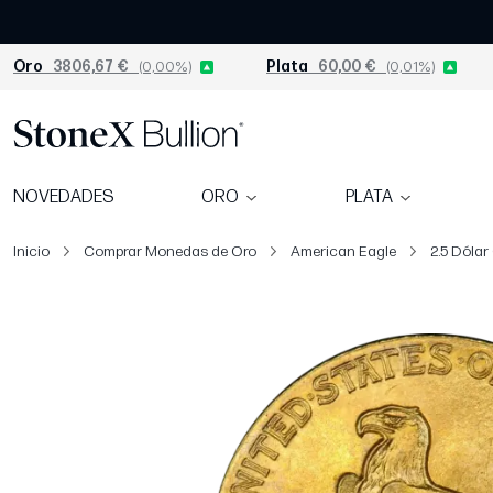
Oro
3806,67 €
(0,00%)
Plata
60,00 €
(0,01%)
NOVEDADES
ORO
PLATA
Inicio
Comprar Monedas de Oro
American Eagle
2.5 Dólar