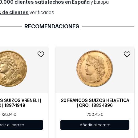
0.000 clientes satisfechos en España
y Europa
 de clientes
verificadas
RECOMENDACIONES
S SUIZOS VRENELI |
20 FRANCOS SUIZOS HELVETICA
 | 1897-1949
| ORO | 1883-1896
728,14 €
760,45 €
dir al carrito
Añadir al carrito