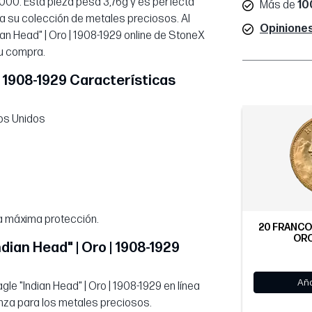
00. Esta pieza pesa 3,76g y es perfecta
Más de
10
 a su colección de metales preciosos. Al
Opiniones
an Head" | Oro | 1908-1929 online de StoneX
su compra.
| 1908-1929 Características
os Unidos
a máxima protección.
20 FRANCO
ORO
dian Head" | Oro | 1908-1929
Aña
e "Indian Head" | Oro | 1908-1929 en línea
anza para los metales preciosos.