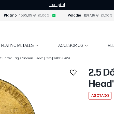
Trustpilot
Platino
1565,09 €
(0,00%)
Paladio
1247,16 €
(0,00%)
PLATINO METALES
ACCESORIOS
RE
 Quarter Eagle "Indian Head" | Oro | 1908-1929
2.5 D
Head"
AGOTADO