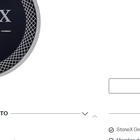
CTO
StoneX Gro