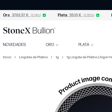
Oro
3762,37 €
(2,14%)
Plata
55,10 €
(2,78%)
NOVEDADES
ORO
PLATA
Inicio
Lingotes de Platino
1g
1g Lingote de Platino | Argor-