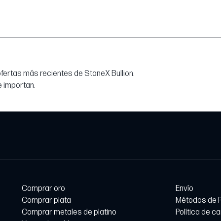
 ofertas más recientes de StoneX Bullion.
e importan.
Comprar oro
Envío
Comprar plata
Métodos de 
Comprar metales de platino
Política de c