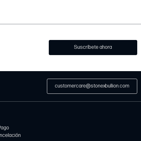
Suscríbete ahora
customercare@stonexbullion.com
Pago
ancelación