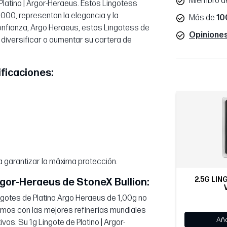
Miembro d
 Platino | Argor-Heraeus. Estos Lingotess
000, representan la elegancia y la
Más de
10
onfianza, Argo Heraeus, estos Lingotess de
Opiniones
 diversificar o aumentar su cartera de
ificaciones:
a garantizar la máxima protección.
2.5G LIN
Argor-Heraeus de StoneX Bullion:
gotes de Platino Argo Heraeus de 1,00g no
iamos con las mejores refinerías mundiales
Aña
vos. Su 1g Lingote de Platino | Argor-