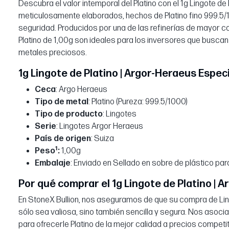
Descubra el valor intemporal del Platino con el 1g Lingote de
meticulosamente elaborados, hechos de Platino fino 999.5/1
seguridad. Producidos por una de las refinerías de mayor c
Platino de 1,00g son ideales para los inversores que buscan
metales preciosos.
1g Lingote de Platino | Argor-Heraeus Espec
Ceca
: Argo Heraeus
Tipo de metal
: Platino (Pureza: 999.5/1000)
Tipo de producto
: Lingotes
Serie
: Lingotes Argor Heraeus
País de origen
: Suiza
1
Peso
:
1,00g
Embalaje
: Enviado en Sellado en sobre de plástico par
Por qué comprar el 1g Lingote de Platino | 
En StoneX Bullion, nos aseguramos de que su compra de Lin
sólo sea valiosa, sino también sencilla y segura. Nos asoc
para ofrecerle Platino de la mejor calidad a precios competiti