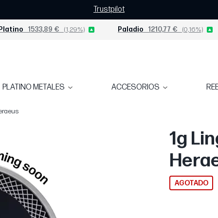
Trustpilot
Platino
1533,89 €
(1,29%)
Paladio
1210,77 €
(0,16%)
PLATINO METALES
ACCESORIOS
RE
Heraeus
1g Lin
Hera
AGOTADO