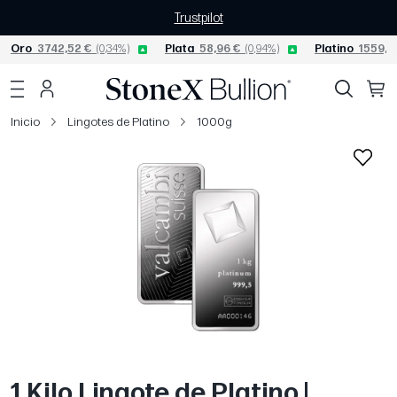
Trustpilot
Oro
3742,52 €
(0,34%)
Plata
58,96 €
(0,94%)
Platino
1559,4
Inicio
Lingotes de Platino
1000g
1 Kilo Lingote de Platino |