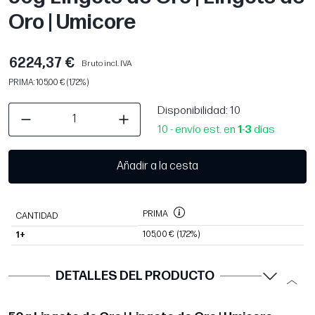
Oro | Umicore
6224,37 €
Bruto incl. IVA
PRIMA: 105,00 € (1,72%)
Disponibilidad
: 10
10 - envío est. en
1
-
3
días
Añadir a la cesta
PRIMA
CANTIDAD
105,00 €
(1,72%)
1+
DETALLES DEL PRODUCTO