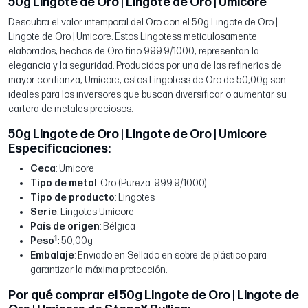
50g Lingote de Oro | Lingote de Oro | Umicore
Descubra el valor intemporal del Oro con el 50g Lingote de Oro |
Lingote de Oro | Umicore. Estos Lingotess meticulosamente
elaborados, hechos de Oro fino 999.9/1000, representan la
elegancia y la seguridad. Producidos por una de las refinerías de
mayor confianza, Umicore, estos Lingotess de Oro de 50,00g son
ideales para los inversores que buscan diversificar o aumentar su
cartera de metales preciosos.
50g Lingote de Oro | Lingote de Oro | Umicore
Especificaciones:
Ceca
: Umicore
Tipo de metal
: Oro (Pureza: 999.9/1000)
Tipo de producto
: Lingotes
Serie
: Lingotes Umicore
País de origen
: Bélgica
1
Peso
:
50,00g
Embalaje
: Enviado en Sellado en sobre de plástico para
garantizar la máxima protección.
Por qué comprar el 50g Lingote de Oro | Lingote de