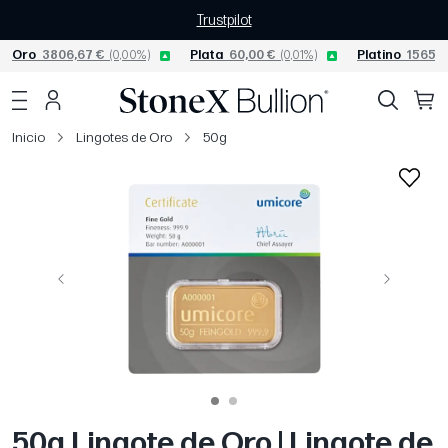
Trustpilot
Oro
3806,67 €
(0,00%)
Plata
60,00 €
(0,01%)
Platino
1565,0
Inicio
Lingotes de Oro
50g
Página anterior
Siguiente
50g Lingote de Oro | Lingote de