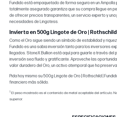
Fundido está empaquetado de forma segura en un Ampolla p
totalmente asegurado garantiza que su compra llegue en p
de ofrecer precios transparentes, un servicio experto y un
necesidades de Lingotess.
Invierta en 500g Lingote de Oro | Rothschild 
Como el Oro sigue siendo un símbolo de estabilidad y riqueza
Fundido es una sabia inversión tanto para los inversores e
llegados. StoneX Bullion está aquí para guiarle a través del
inversión sea fluido y gratificante. Aproveche las oportunid
valor duradero del Oro, un activo atemporal que ha preservad
Pida hoy mismo su 500g Lingote de Oro | Rothschild | Fundido
financiero más sólido.
1
El peso mostrado es el contenido de metal aceptable del artículo. No
superior.