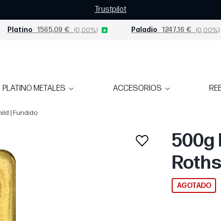
Trustpilot
Platino
1565,09 €
(0,00%)
Paladio
1247,16 €
(0,00%)
PLATINO METALES
ACCESORIOS
RE
ild | Fundido
500g 
Roths
AGOTADO