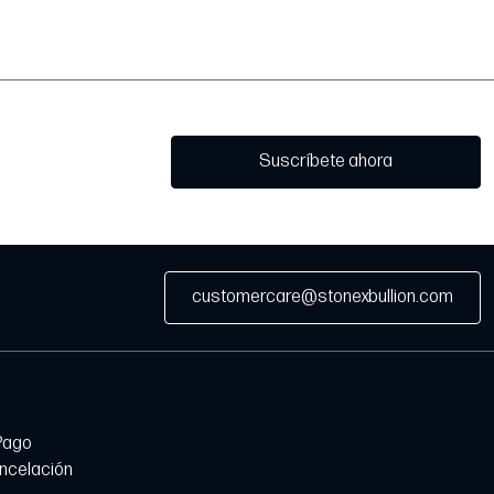
Suscríbete ahora
customercare@stonexbullion.com
Pago
ancelación