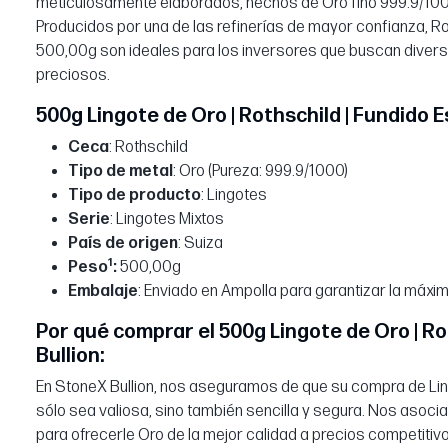
meticulosamente elaborados, hechos de Oro fino 999.9/1000
Producidos por una de las refinerías de mayor confianza, R
500,00g son ideales para los inversores que buscan divers
preciosos.
500g Lingote de Oro | Rothschild | Fundido 
Ceca
: Rothschild
Tipo de metal
: Oro (Pureza: 999.9/1000)
Tipo de producto
: Lingotes
Serie
: Lingotes Mixtos
País de origen
: Suiza
1
Peso
:
500,00g
Embalaje
: Enviado en Ampolla para garantizar la máxi
Por qué comprar el 500g Lingote de Oro | Ro
Bullion:
En StoneX Bullion, nos aseguramos de que su compra de Li
sólo sea valiosa, sino también sencilla y segura. Nos asoc
para ofrecerle Oro de la mejor calidad a precios competitivo