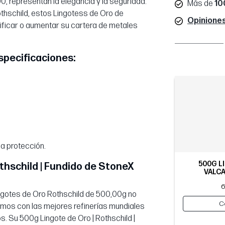
, representan la elegancia y la seguridad.
Más de
10
othschild, estos Lingotess de Oro de
Opiniones
ificar o aumentar su cartera de metales
Especificaciones:
ma protección.
500G L
thschild | Fundido de StoneX
VALCA
6
ngotes de Oro Rothschild de 500,00g no
C
iamos con las mejores refinerías mundiales
s. Su 500g Lingote de Oro | Rothschild |