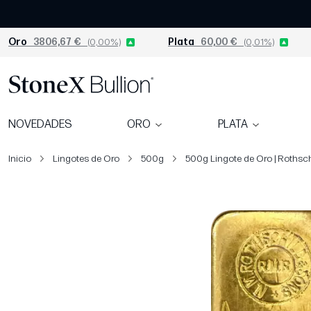
Oro
3806,67 €
(0,00%)
Plata
60,00 €
(0,01%)
NOVEDADES
ORO
PLATA
Inicio
Lingotes de Oro
500g
500g Lingote de Oro | Rothsch