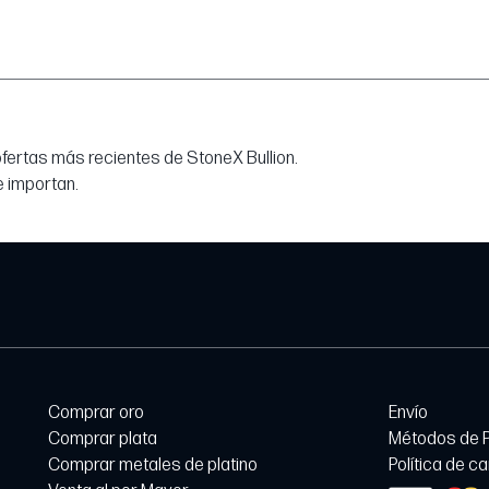
 ofertas más recientes de StoneX Bullion.
e importan.
Comprar oro
Envío
Comprar plata
Métodos de 
Comprar metales de platino
Política de c