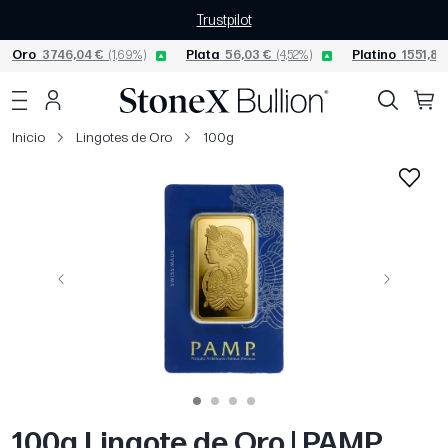
Trustpilot
Oro
3746,04 €
(1,69%)
Plata
56,03 €
(4,52%)
Platino
1551,84
Inicio
Lingotes de Oro
100g
Página anterior
Siguiente
100g Lingote de Oro | PAMP