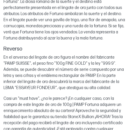
Fortuna". La diosa romana de la suerte y el destino está
perfectamente presentada en el lingote de oro junto con todos sus
atributos. Los atributos de Fortuna simbolizan la suerte y el destino.
En el lingote puede ver una gavilla de trigo, una flor de amapola, una
cornucopia, monedas preciosas y una rueda de la fortuna. Si se fija,
verá que Fortuna tiene los ojos vendados. La venda representa a
Fortuna distribuyendo al azar la buena y la mala fortuna.
Reverso
En el anverso del lingote de oro figura el nombre del fabricante
"PAMP SUISSE", el peso fino "100g FINE GOLD" y la ley "999.9".
Además, se puede descubrir el número de serie compuesto por una
letra y seis cifras y el emblema rectangular de PAMP. En la parte
inferior del lingote de oro descubrirá la marca del fabricante de la
LBMA "ESSAYEUR FONDEUR", que atestigua su alta calidad.
Casi un "must have", ¿no le parece? ¡En cualquier caso, con la
compra de este lingote de oro de 100g | PAMP Fortuna adquiere un
enriquecimiento absoluto de su cartera! Aproveche la seguridad y
fiabilidad que le garantiza su tienda StoneX Bullion ¡AHORA! Tras la
recepción del pago recibirá el lingote de oro incluyendo certificado
con garantía de autenticidad. ¡Está protegido contra cualquier