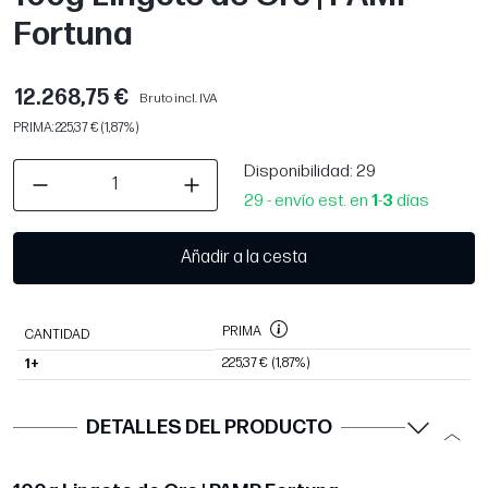
Fortuna
12.268,75 €
Bruto incl. IVA
PRIMA: 225,37 € (1,87%)
Disponibilidad
: 29
29 - envío est. en
1
-
3
días
Añadir a la cesta
PRIMA
CANTIDAD
225,37 €
(1,87%)
1+
DETALLES DEL PRODUCTO