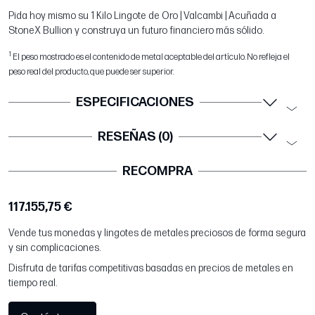
Pida hoy mismo su 1 Kilo Lingote de Oro | Valcambi | Acuñada a
StoneX Bullion y construya un futuro financiero más sólido.
1
El peso mostrado es el contenido de metal aceptable del artículo. No refleja el
peso real del producto, que puede ser superior.
ESPECIFICACIONES
RESEÑAS (0)
RECOMPRA
117.155,75 €
Vende tus monedas y lingotes de metales preciosos de forma segura
y sin complicaciones.
Disfruta de tarifas competitivas basadas en precios de metales en
tiempo real.