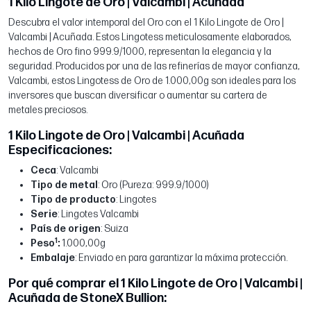
1 Kilo Lingote de Oro | Valcambi | Acuñada
Descubra el valor intemporal del Oro con el 1 Kilo Lingote de Oro |
Valcambi | Acuñada. Estos Lingotess meticulosamente elaborados,
hechos de Oro fino 999.9/1000, representan la elegancia y la
seguridad. Producidos por una de las refinerías de mayor confianza,
Valcambi, estos Lingotess de Oro de 1.000,00g son ideales para los
inversores que buscan diversificar o aumentar su cartera de
metales preciosos.
1 Kilo Lingote de Oro | Valcambi | Acuñada
Especificaciones:
Ceca
: Valcambi
Tipo de metal
: Oro (Pureza: 999.9/1000)
Tipo de producto
: Lingotes
Serie
: Lingotes Valcambi
País de origen
: Suiza
1
Peso
:
1.000,00g
Embalaje
: Enviado en para garantizar la máxima protección.
Por qué comprar el 1 Kilo Lingote de Oro | Valcambi |
Acuñada de StoneX Bullion: