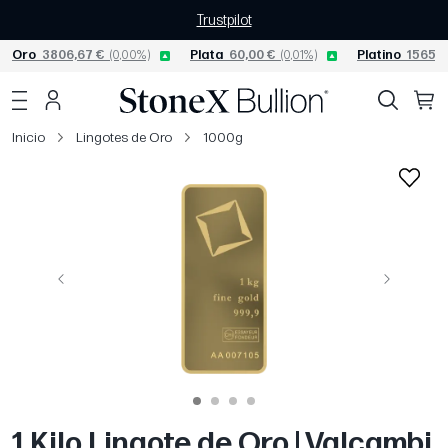
Trustpilot
Oro
3806,67 €
(0,00%)
Plata
60,00 €
(0,01%)
Platino
1565,0
Inicio
Lingotes de Oro
1000g
Página anterior
Siguiente
1 Kilo Lingote de Oro | Valcambi