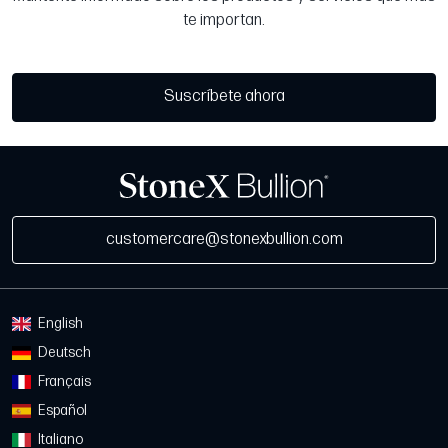
te importan.
Suscríbete ahora
customercare@stonexbullion.com
English
Deutsch
Français
Español
Italiano