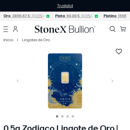
Trustpilot
Oro
3806,67 €
(0,00%)
Plata
60,00 €
(0,01%)
Platino
1565,0
Inicio
Lingotes de Oro
Página anterior
Siguiente
0.5g Zodiaco Lingote de Oro |