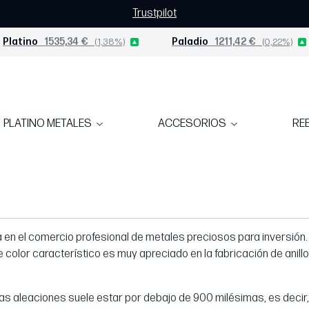
Trustpilot
Platino
1535,34 €
(1,38%)
Paladio
1211,42 €
(0,22%)
PLATINO METALES
ACCESORIOS
RE
liza en el comercio profesional de metales preciosos para inversió
Este color característico es muy apreciado en la fabricación de ani
as aleaciones suele estar por debajo de 900 milésimas, es decir, 