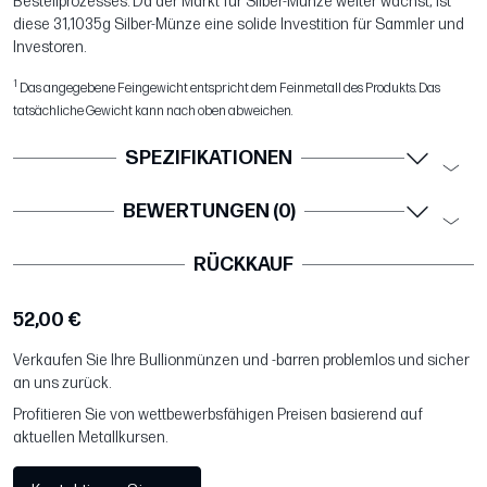
Bestellprozesses. Da der Markt für Silber-Münze weiter wächst, ist
diese 31,1035g Silber-Münze eine solide Investition für Sammler und
Investoren.
1
Das angegebene Feingewicht entspricht dem Feinmetall des Produkts. Das
tatsächliche Gewicht kann nach oben abweichen.
SPEZIFIKATIONEN
BEWERTUNGEN (0)
RÜCKKAUF
52,00 €
Verkaufen Sie Ihre Bullionmünzen und -barren problemlos und sicher
an uns zurück.
Profitieren Sie von wettbewerbsfähigen Preisen basierend auf
aktuellen Metallkursen.