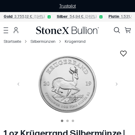
Trustpilot
Gold
3.755,12 €
(1,94%)
Silber
54,94 €
(2,49%)
Platin
1.531,95
Startseite
Silbermünzen
Krügerrand
Vorige
Weiter
1 oz Krügerrand Silbermünze |