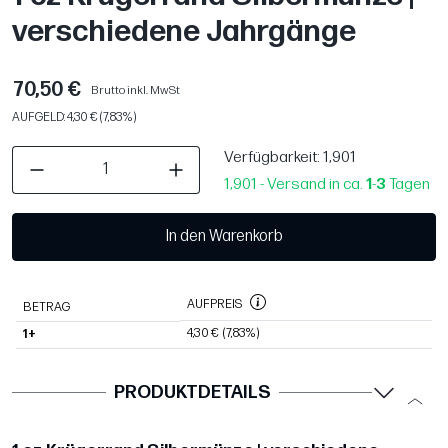
verschiedene Jahrgänge
70,50 €
Brutto inkl. MwSt
AUFGELD: 4,30 € (7,83%)
Verfügbarkeit
: 1,901
1,901 - Versand in ca.
1
-
3
Tagen
In den Warenkorb
AUFPREIS
BETRAG
4,30 €
(7,83%)
1+
PRODUKTDETAILS