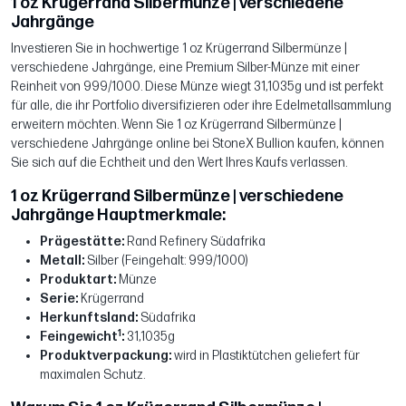
1 oz Krügerrand Silbermünze | verschiedene
Jahrgänge
Investieren Sie in hochwertige 1 oz Krügerrand Silbermünze |
verschiedene Jahrgänge, eine Premium Silber-Münze mit einer
Reinheit von 999/1000. Diese Münze wiegt 31,1035g und ist perfekt
für alle, die ihr Portfolio diversifizieren oder ihre Edelmetallsammlung
erweitern möchten. Wenn Sie 1 oz Krügerrand Silbermünze |
verschiedene Jahrgänge online bei StoneX Bullion kaufen, können
Sie sich auf die Echtheit und den Wert Ihres Kaufs verlassen.
1 oz Krügerrand Silbermünze | verschiedene
Jahrgänge Hauptmerkmale:
Prägestätte:
Rand Refinery Südafrika
Metall:
Silber (Feingehalt: 999/1000)
Produktart:
Münze
Serie:
Krügerrand
Herkunftsland:
Südafrika
1
Feingewicht
:
31,1035g
Produktverpackung:
wird in Plastiktütchen geliefert für
maximalen Schutz.