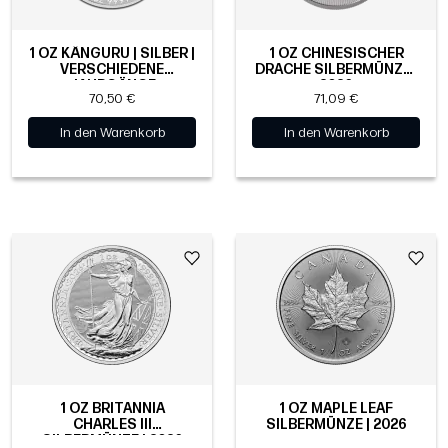
1 OZ KÄNGURU | SILBER |
1 OZ CHINESISCHER
VERSCHIEDENE
DRACHE SILBERMÜNZE |
JAHRGÄNGE
2026
70,50 €
71,09 €
In den Warenkorb
In den Warenkorb
1 OZ BRITANNIA
1 OZ MAPLE LEAF
CHARLES III
SILBERMÜNZE | 2026
SILBERMÜNZE | 2026