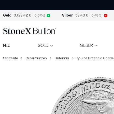
Gold
3.728,42 €
(0,07%)
Silber
58,43 €
(0,49%)
NEU
GOLD
SILBER
Startseite
Silbermünzen
Britannia
1/10 oz Britannia Charle