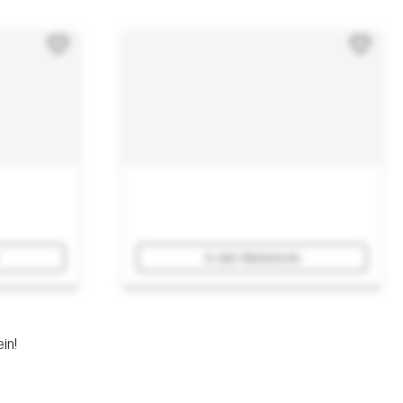
In den Warenkorb
in!