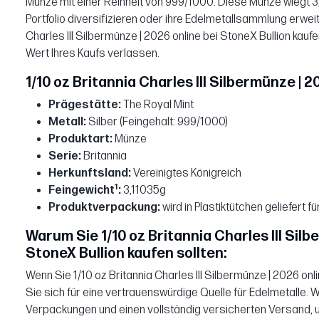
Münze mit einer Reinheit von 999/1000. Diese Münze wiegt 3,11
Portfolio diversifizieren oder ihre Edelmetallsammlung erwei
Charles III Silbermünze | 2026 online bei StoneX Bullion kaufe
Wert Ihres Kaufs verlassen.
1/10 oz Britannia Charles III Silbermünze |
Prägestätte:
The Royal Mint
Metall:
Silber (Feingehalt: 999/1000)
Produktart:
Münze
Serie:
Britannia
Herkunftsland:
Vereinigtes Königreich
1
Feingewicht
:
3,11035g
Produktverpackung:
wird in Plastiktütchen geliefert 
Warum Sie 1/10 oz Britannia Charles III Silb
StoneX Bullion kaufen sollten:
Wenn Sie 1/10 oz Britannia Charles III Silbermünze | 2026 onl
Sie sich für eine vertrauenswürdige Quelle für Edelmetalle. 
Verpackungen und einen vollständig versicherten Versand, um