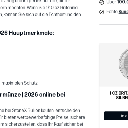
035g und ist perfekt für alle, die ihr
Über
100.
tern möchten. Wenn Sie 1/10 oz Britannia
Echte
Kun
n, können Sie sich auf die Echtheit und den
 2026 Hauptmerkmale:
für maximalen Schutz.
1 OZ BRIT
ermünze | 2026 online bei
SILBE
ine bei StoneX Bullion kaufen, entscheiden
In 
Wir bieten wettbewerbsfähige Preise, sichere
 sicherzustellen, dass Ihr Kauf sicher bei