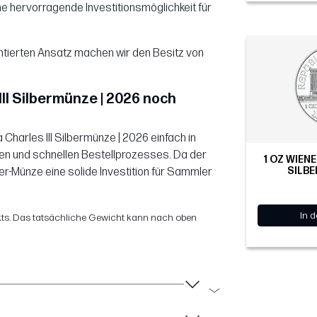
ne hervorragende Investitionsmöglichkeit für
ntierten Ansatz machen wir den Besitz von
 III Silbermünze | 2026 noch
a Charles III Silbermünze | 2026 einfach in
en und schnellen Bestellprozesses. Da der
1 OZ WIEN
SILBE
ber-Münze eine solide Investition für Sammler
In 
ts. Das tatsächliche Gewicht kann nach oben