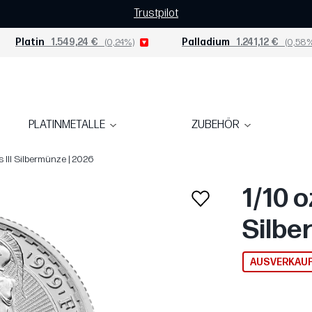
Trustpilot
Platin
1.549,24 €
(0,24%)
Palladium
1.241,12 €
(0,58%
PLATINMETALLE
ZUBEHÖR
s III Silbermünze | 2026
1/10 o
Silbe
AUSVERKAU