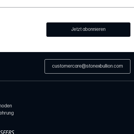
Jetzt abonnieren
customercare@stonexbullion.com
hoden
lehrung