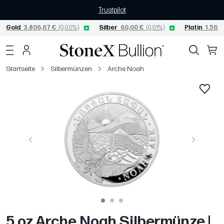
Trustpilot
Gold
3.806,67 €
(0,00%)
Silber
60,00 €
(0,01%)
Platin
1.565,
Startseite
Silbermünzen
Arche Noah
Vorige
Weiter
5 oz Arche Noah Silbermünze |