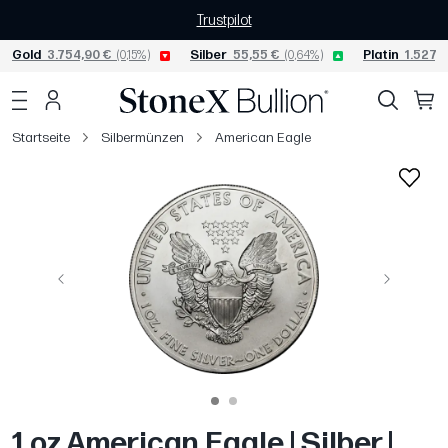
Trustpilot
Gold
3.754,90 €
(0,15%)
Silber
55,55 €
(0,64%)
Platin
1.527,1
Startseite
Silbermünzen
American Eagle
Vorige
Weiter
1 oz American Eagle | Silber |