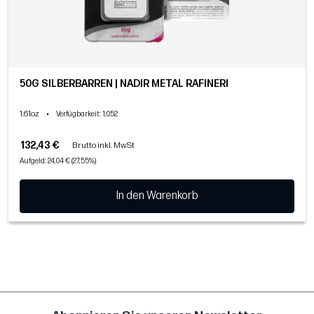
50G SILBERBARREN | NADIR METAL RAFINERI
1.61oz
•
Verfügbarkeit
: 1,052
132,43 €
Brutto inkl. MwSt
Aufgeld: 24,04 € (27,55%)
In den Warenkorb