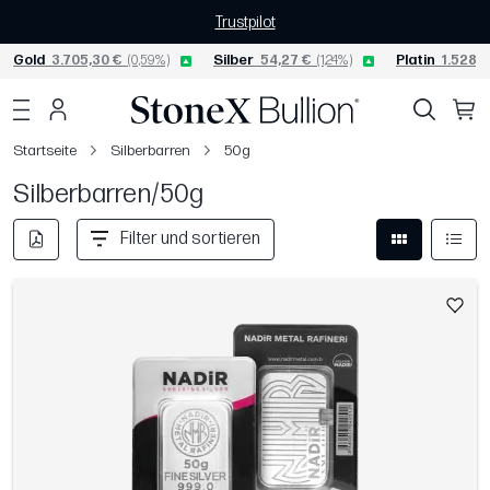
Trustpilot
Gold
3.705,30 €
(0,59%)
Silber
54,27 €
(1,24%)
Platin
1.528,4
Startseite
Silberbarren
50g
Silberbarren/50g
Filter und sortieren