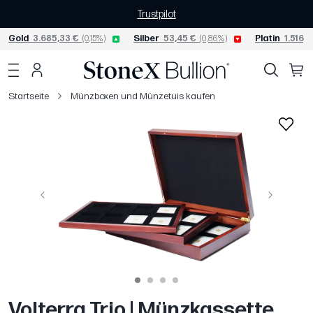
Trustpilot
Gold
3.685,33 €
(0,15%)
Silber
53,45 €
(0,86%)
Platin
1.516,1
Startseite
Münzboxen und Münzetuis kaufen
Vorige
Weiter
Volterra Trio | Münzkassette