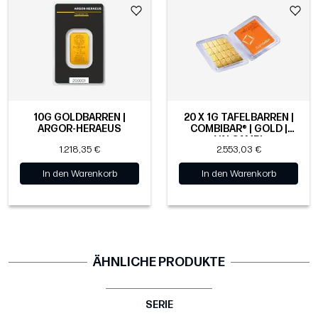
10G GOLDBARREN |
20 X 1G TAFELBARREN |
ARGOR-HERAEUS
COMBIBAR® | GOLD |
VALCAMBI
1.218,35 €
2.553,03 €
In den Warenkorb
In den Warenkorb
ÄHNLICHE PRODUKTE
SERIE