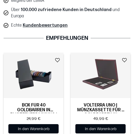
Mitglied der LBMA
Über
100.000 zufriedene Kunden in Deutschland
und
Europa
Echte
Kundenbewertungen
EMPFEHLUNGEN
BOX FÜR 40
VOLTERRA UNO |
GOLDBARREN IN
MÜNZKASSETTE FÜR 8
BLISTERVERPACKUNG |
GOLDBARREN IN
24,99 €
49,99 €
SCHWARZ
BLISTERVERPACKUNG
In den Warenkorb
In den Warenkorb