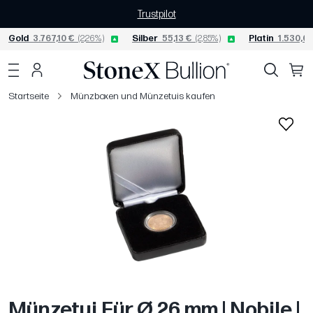
Trustpilot
Gold
3.767,10 €
(2,26%)
Silber
55,13 €
(2,85%)
Platin
1.530,68
Startseite
Münzboxen und Münzetuis kaufen
Münzetui Für Ø 26 mm | Nobile |