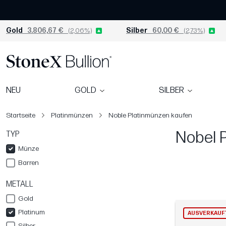
Gold
3.806,67 €
(2,06%)
Silber
60,00 €
(2,73%)
NEU
GOLD
SILBER
Startseite
Platinmünzen
Noble Platinmünzen kaufen
Nobel 
TYP
Münze
Barren
METALL
Gold
Platinum
AUSVERKAUF
Silber