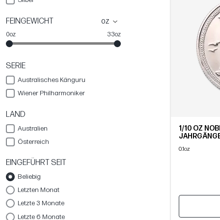
FEINGEWICHT
oz
0oz
33oz
SERIE
Australisches Känguru
Wiener Philharmoniker
LAND
1/10 OZ NOB
Australien
JAHRGÄNG
Österreich
0.1oz
EINGEFÜHRT SEIT
Beliebig
Letzten Monat
Letzte 3 Monate
Letzte 6 Monate