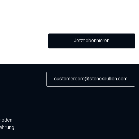
Jetzt abonnieren
customercare@stonexbullion.com
hoden
lehrung