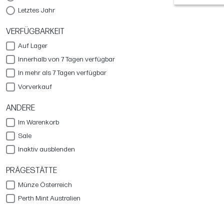
Letztes Jahr
VERFÜGBARKEIT
Auf Lager
Innerhalb von 7 Tagen verfügbar
In mehr als 7 Tagen verfügbar
Vorverkauf
ANDERE
Im Warenkorb
Sale
Inaktiv ausblenden
PRÄGESTÄTTE
Münze Österreich
Perth Mint Australien