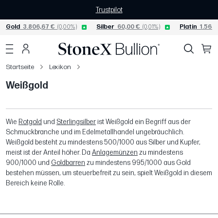
Trustpilot
Gold
3.806,67 €
(0,00%)
Silber
60,00 €
(0,01%)
Platin
1.565,
Startseite
Lexikon
Weißgold
Wie
Rotgold
und
Sterlingsilber
ist Weißgold ein Begriff aus der
Schmuckbranche und im Edelmetallhandel ungebräuchlich.
Weißgold besteht zu mindestens 500/1000 aus Silber und Kupfer,
meist ist der Anteil höher. Da
Anlagemünzen
zu mindestens
900/1000 und
Goldbarren
zu mindestens 995/1000 aus Gold
bestehen müssen, um steuerbefreit zu sein, spielt Weißgold in diesem
Bereich keine Rolle.