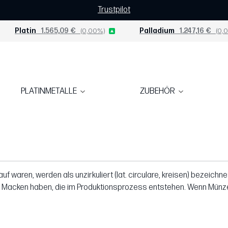
Trustpilot
Platin
1.565,09 €
(0,00%)
Palladium
1.247,16 €
(0,0
PLATINMETALLE
ZUBEHÖR
uf waren, werden als unzirkuliert (lat. circulare, kreisen) bezeic
er Macken haben, die im Produktionsprozess entstehen. Wenn Münze