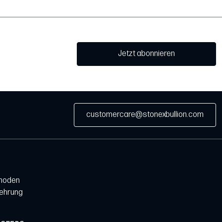
Jetzt abonnieren
customercare@stonexbullion.com
hoden
lehrung