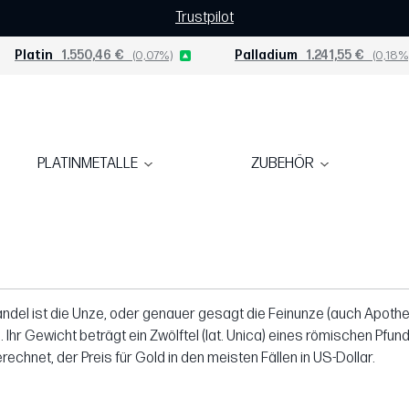
Trustpilot
Platin
1.550,46 €
(0,07%)
Palladium
1.241,55 €
(0,18%
PLATINMETALLE
ZUBEHÖR
andel ist die Unze, oder genauer gesagt die Feinunze (auch Apoth
Ihr Gewicht beträgt ein Zwölftel (lat. Unica) eines römischen Pfun
echnet, der Preis für Gold in den meisten Fällen in US-Dollar.