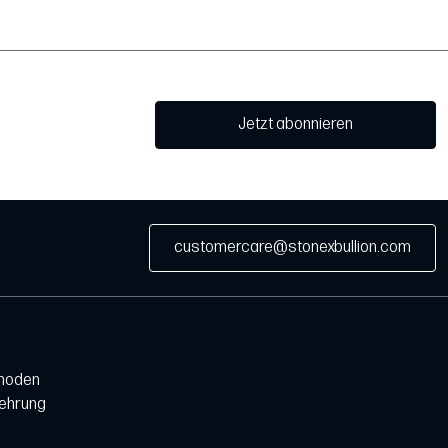
Jetzt abonnieren
customercare@stonexbullion.com
hoden
lehrung