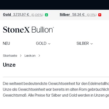
Gold
3.731,97 €
(0,06%)
Silber
58,34 €
(0,11%)
NEU
GOLD
SILBER
Startseite
Lexikon
Unze
Die weltweit bedeutendste Gewichtseinheit für den Edelmetallh
Unze als Gewichtseinheit war bereits im alten Rom gebräuchlich. 
Gewichtsmaß. Alle Preise für Silber und Gold werden in Unzen ger