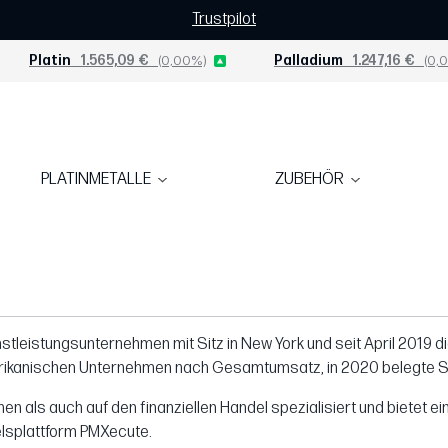
Trustpilot
Platin
1.565,09 €
(0,00%)
Palladium
1.247,16 €
(0,0
PLATINMETALLE
ZUBEHÖR
nstleistungsunternehmen mit Sitz in New York und seit April 2019 d
rikanischen Unternehmen nach Gesamtumsatz, in 2020 belegte Sto
n als auch auf den finanziellen Handel spezialisiert und bietet 
elsplattform PMXecute.