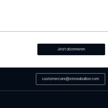
Jetzt abonnieren
customercare@stonexbullion.com