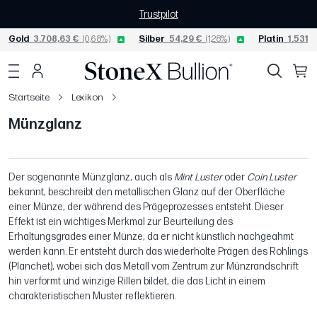
Trustpilot
Gold
3.708,63 €
(0,68%)
Silber
54,29 €
(1,28%)
Platin
1.531,1
Startseite
Lexikon
Münzglanz
Der sogenannte Münzglanz, auch als
Mint Luster
oder
Coin Luster
bekannt, beschreibt den metallischen Glanz auf der Oberfläche
einer Münze, der während des Prägeprozesses entsteht. Dieser
Effekt ist ein wichtiges Merkmal zur Beurteilung des
Erhaltungsgrades einer Münze, da er nicht künstlich nachgeahmt
werden kann. Er entsteht durch das wiederholte Prägen des Rohlings
(Planchet), wobei sich das Metall vom Zentrum zur Münzrandschrift
hin verformt und winzige Rillen bildet, die das Licht in einem
charakteristischen Muster reflektieren.