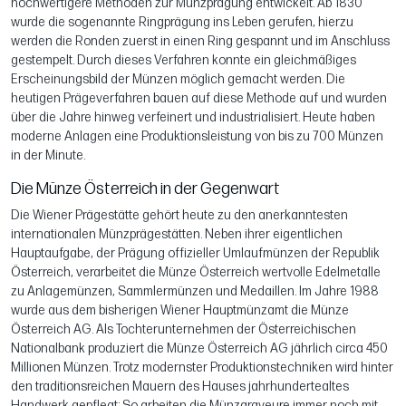
hochwertigere Methoden zur Münzprägung entwickelt. Ab 1830
wurde die sogenannte Ringprägung ins Leben gerufen, hierzu
werden die Ronden zuerst in einen Ring gespannt und im Anschluss
gestempelt. Durch dieses Verfahren konnte ein gleichmäßiges
Erscheinungsbild der Münzen möglich gemacht werden. Die
heutigen Prägeverfahren bauen auf diese Methode auf und wurden
über die Jahre hinweg verfeinert und industrialisiert. Heute haben
moderne Anlagen eine Produktionsleistung von bis zu 700 Münzen
in der Minute.
Die Münze Österreich in der Gegenwart
Die Wiener Prägestätte gehört heute zu den anerkanntesten
internationalen Münzprägestätten. Neben ihrer eigentlichen
Hauptaufgabe, der Prägung offizieller Umlaufmünzen der Republik
Österreich, verarbeitet die Münze Österreich wertvolle Edelmetalle
zu Anlagemünzen, Sammlermünzen und Medaillen. Im Jahre 1988
wurde aus dem bisherigen Wiener Hauptmünzamt die Münze
Österreich AG. Als Tochterunternehmen der Österreichischen
Nationalbank produziert die Münze Österreich AG jährlich circa 450
Millionen Münzen. Trotz modernster Produktionstechniken wird hinter
den traditionsreichen Mauern des Hauses jahrhundertealtes
Handwerk gepflegt: So arbeiten die Münzgraveure immer noch mit