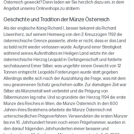
Österreich geweckt? Dann laden wir Sie herzlich dazu ein, in dem
Angebot unseres Onlineshops zu stöbern.
Geschichte und Tradition der Münze Österreich
Als der englische König Richard I., besser bekannt als Richard
Löwenherz, auf seinem Heimweg von den 2. Kreuzzügen 1192 die
österreichische Grenze passierte, ahnte er nicht, dass er das Land
so bald nicht wieder verlassen würde. Aufgrund einer Streitigkeit
während seines Aufenthaltes im Heiligen Land setzte ihn der
österreichische Herzog Leopold in Gefangenschaft und forderte
sechstausend Eimer Silber, was ungefähr einem Gewicht von 12
Tonnen entspricht. Leopolds Forderungen wurde statt gegeben.
Allerdings stellte sich nach der Auszahlung die Frage, was mit dem
neu gewonnenen Schatz geschehen sollte. Zur damaligen Zeit war
Silber als Münzmetall weit verbreitet und die Prägung von
Silbermünzen lag nahe. Und so gründete der Herzog 1194 die erste
Münze des Reiches in Wien, die Münze Österreich. In den 800
Jahren ihres Bestehens arbeitete die Münze Österreich mit
unterschiedlichen Prägeverfahren. Verwendeten die ersten Münzer
bis ins 16. Jahrhundert hinein noch einen Prägehammer, wurden in
den darauf folgenden Jahrhunderten immer bessere und