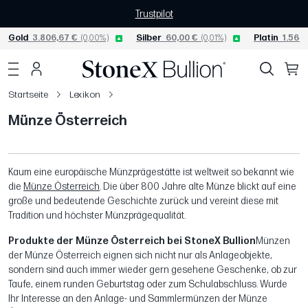
Trustpilot
Gold
3.806,67 €
(0,00%)
Silber
60,00 €
(0,01%)
Platin
1.565,
Startseite
Lexikon
Münze Österreich
Kaum eine europäische Münzprägestätte ist weltweit so bekannt wie
die
Münze Österreich
. Die über 800 Jahre alte Münze blickt auf eine
große und bedeutende Geschichte zurück und vereint diese mit
Tradition und höchster Münzprägequalität.
Produkte der Münze Österreich bei StoneX Bullion
Münzen
der Münze Österreich eignen sich nicht nur als Anlageobjekte,
sondern sind auch immer wieder gern gesehene Geschenke, ob zur
Taufe, einem runden Geburtstag oder zum Schulabschluss. Wurde
Ihr Interesse an den Anlage- und Sammlermünzen der Münze