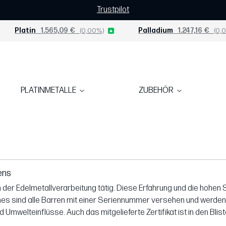
Trustpilot
Platin
1.565,09 €
(0,00%)
Palladium
1.247,16 €
(0,0
PLATINMETALLE
ZUBEHÖR
ens
 der Edelmetallverarbeitung tätig. Diese Erfahrung und die hoh
hes sind alle Barren mit einer Seriennummer versehen und werden 
d Umwelteinflüsse. Auch das mitgelieferte Zertifikat ist in den Bl