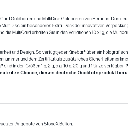
iCard Goldbarren und MultiDisc Goldbarren von Heraeus. Das neue 
die MultiDisc ein besonderes Extra. Dank der innovativen Verpac
 die MultiCard erhalten Sie in den Variationen 10 x 1g, die Multica
heit und Design. So verfügt jeder Kinebar® über ein holografisch
nummer und dem Zertifikat als zusätzliches Sicherheitsmerkmal d
 sind in den Größen 1 g, 2 g, 5 g, 10 g, 20 g und 1 Unze verfügbar.
P
eute ihre Chance, dieses deutsche Qualitätsprodukt bei u
neuesten Angebote von StoneX Bullion.