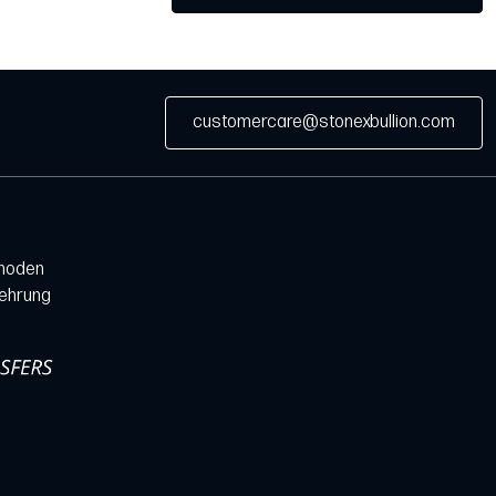
customercare@stonexbullion.com
hoden
lehrung