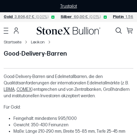
Trustpilot
Gold
3.806,67 €
(0,00%)
Silber
60,00 €
(0,01%)
Platin
1.565,
Startseite
Lexikon
Good-Delivery-Barren
Good-Delivery-Barren sind Edelmetallbarren, die den
Qualitätsanforderungen der internationalen Edelmetallmärkte (z. B.
LBMA
,
COMEX
) entsprechen und von Zentralbanken, Großhändlern
und institutionellen Investoren akzeptiert werden.
Für Gold:
Feingehalt: mindestens 995/1000
Gewicht: 350–430 Feinunzen
Maße: Länge 210–290 mm, Breite 55–85 mm, Tiefe 25–45 mm