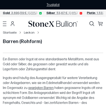
Trustpilot
Gold
3.690,59 €
(0,29%)
Silber
53,67 €
(0,44%)
Platin
1.533,
Startseite
Lexikon
Barren (Rohform)
Ein Barren oder Ingot ist eine standardisierte Metallform, meist aus
Gold oder Silber, die gegossen oder gewalzt wurde und als
Lagerform oder Zahlungsmittel dient.
Ingots sind häufig das Ausgangsprodukt für weitere Verarbeitung
oder Anlagebarren, wie sie im Edelmetallhandel verwendet werden.
Im Gegensatz zu
geprägten Barren
haben gegossene Ingots oft eine
schlichtere Form. Bei Anlageprodukten wird der Begriff Ingot oft
synonym mit Goldbarren verwendet. Wichtig ist die Angabe des
Feingehalts, Gewichts und – bei zertifizierten Barren – des