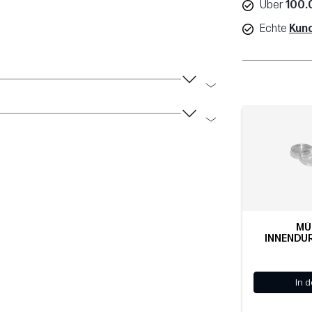
Über
100.
Echte
Kun
MÜ
INNENDU
In 