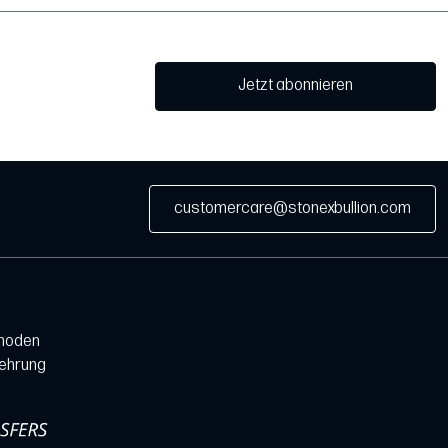
Jetzt abonnieren
customercare@stonexbullion.com
hoden
lehrung