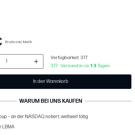
€
Brutto inkl. MwSt
Verfügbarkeit
: 377
377 - Versand in ca.
1
-
3
Tagen
In den Warenkorb
WARUM BEI UNS KAUFEN
up – an der NASDAQ notiert, weltweit tätig
er LBMA