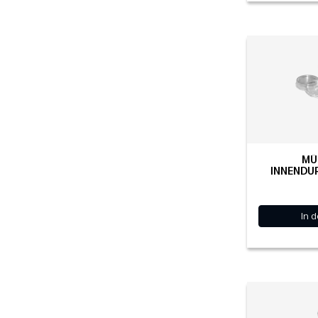
MÜ
INNENDU
In 