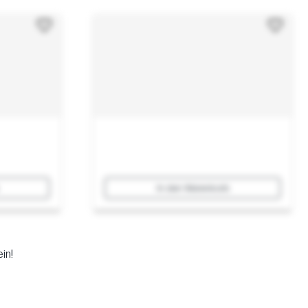
In den Warenkorb
in!