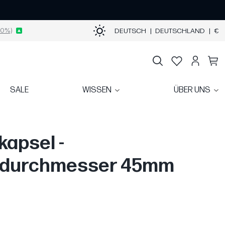
0%)
DEUTSCH
|
DEUTSCHLAND
|
€
SALE
WISSEN
ÜBER UNS
apsel -
ndurchmesser 45mm