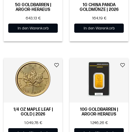
5G GOLDBARREN |
1G CHINA PANDA
ARGOR-HERAEUS
GOLDMÜNZE | 2026
643,13 €
164,19 €
In den Warenkorb
In den Warenkorb
1/4 OZ MAPLE LEAF |
10G GOLDBARREN |
GOLD | 2026
ARGOR-HERAEUS
1.049,78 €
1.246,26 €