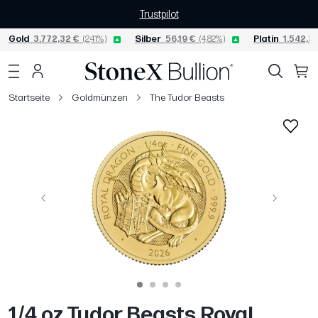
Trustpilot
Gold
3.772,32 €
(2,41%)
Silber
56,19 €
(4,82%)
Platin
1.542,30
Startseite
Goldmünzen
The Tudor Beasts
Vorige
Weiter
1/4 oz Tudor Beasts Royal