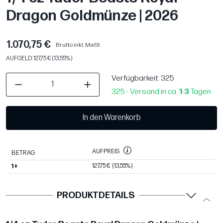
Dragon Goldmünze | 2026
1.070,75 €
Brutto inkl. MwSt
AUFGELD: 127,75 € (13,55%)
Verfügbarkeit
: 325
325 - Versand in ca.
1
-
3
Tagen
In den Warenkorb
AUFPREIS
BETRAG
127,75 €
(13,55%)
1+
PRODUKTDETAILS