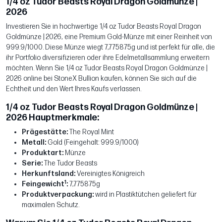
1/4 oz Tudor Beasts Royal Dragon Goldmünze |
2026
Investieren Sie in hochwertige 1/4 oz Tudor Beasts Royal Dragon
Goldmünze | 2026, eine Premium Gold-Münze mit einer Reinheit von
999.9/1000. Diese Münze wiegt 7,775875g und ist perfekt für alle, die
ihr Portfolio diversifizieren oder ihre Edelmetallsammlung erweitern
möchten. Wenn Sie 1/4 oz Tudor Beasts Royal Dragon Goldmünze |
2026 online bei StoneX Bullion kaufen, können Sie sich auf die
Echtheit und den Wert Ihres Kaufs verlassen.
1/4 oz Tudor Beasts Royal Dragon Goldmünze |
2026 Hauptmerkmale:
Prägestätte:
The Royal Mint
Metall:
Gold (Feingehalt: 999.9/1000)
Produktart:
Münze
Serie:
The Tudor Beasts
Herkunftsland:
Vereinigtes Königreich
1
Feingewicht
:
7,775875g
Produktverpackung:
wird in Plastiktütchen geliefert für
maximalen Schutz.