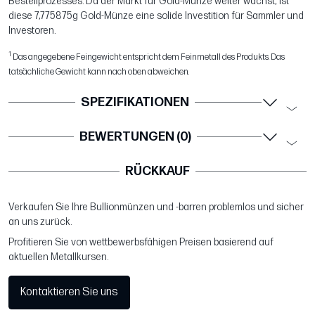
Bestellprozesses. Da der Markt für Gold-Münze weiter wächst, ist
diese 7,775875g Gold-Münze eine solide Investition für Sammler und
Investoren.
1
Das angegebene Feingewicht entspricht dem Feinmetall des Produkts. Das
tatsächliche Gewicht kann nach oben abweichen.
SPEZIFIKATIONEN
BEWERTUNGEN (0)
RÜCKKAUF
Verkaufen Sie Ihre Bullionmünzen und -barren problemlos und sicher
an uns zurück.
Profitieren Sie von wettbewerbsfähigen Preisen basierend auf
aktuellen Metallkursen.
Kontaktieren Sie uns