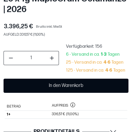
| 2026
3.396,25 €
Brutto inkl. MwSt
AUFGELD: 336,57 € (11,00%)
Verfügbarkeit
: 156
6 - Versand in ca.
1
-
3
Tagen
25 - Versand in ca.
4
-
6
Tagen
125 - Versand in ca.
4
-
6
Tagen
In den Warenkorb
AUFPREIS
BETRAG
336,57 €
(11,00%)
1+
PRODUKTDETAILS