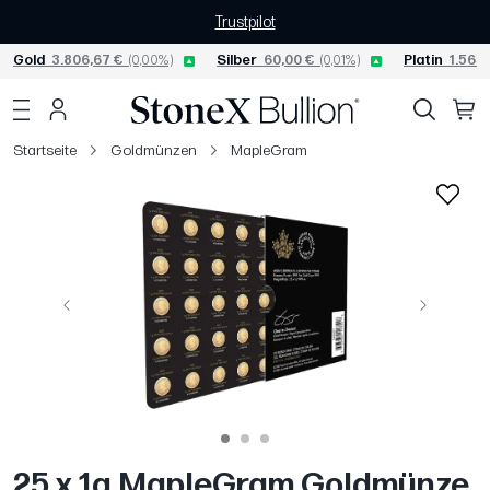
Trustpilot
Gold
3.806,67 €
(0,00%)
Silber
60,00 €
(0,01%)
Platin
1.565,
Startseite
Goldmünzen
MapleGram
Vorige
Weiter
25 x 1g MapleGram Goldmünze