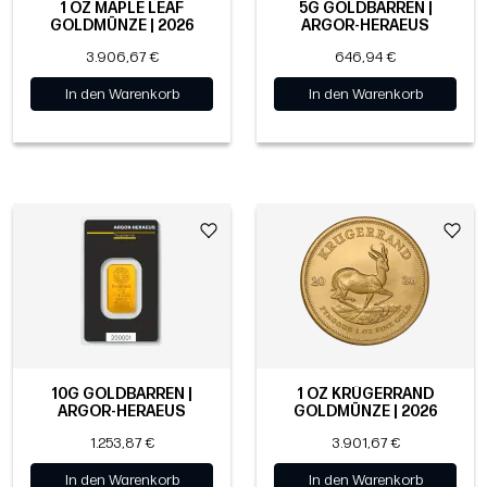
1 OZ MAPLE LEAF
5G GOLDBARREN |
GOLDMÜNZE | 2026
ARGOR-HERAEUS
3.906,67 €
646,94 €
In den Warenkorb
In den Warenkorb
10G GOLDBARREN |
1 OZ KRÜGERRAND
ARGOR-HERAEUS
GOLDMÜNZE | 2026
1.253,87 €
3.901,67 €
In den Warenkorb
In den Warenkorb