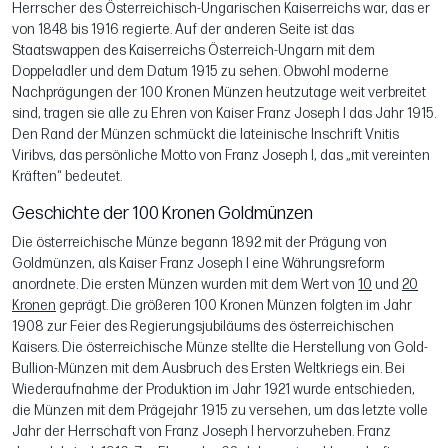
Herrscher des Österreichisch-Ungarischen Kaiserreichs war, das er
von 1848 bis 1916 regierte. Auf der anderen Seite ist das
Staatswappen des Kaiserreichs Österreich-Ungarn mit dem
Doppeladler und dem Datum 1915 zu sehen. Obwohl moderne
Nachprägungen der 100 Kronen Münzen heutzutage weit verbreitet
sind, tragen sie alle zu Ehren von Kaiser Franz Joseph I das Jahr 1915.
Den Rand der Münzen schmückt die lateinische Inschrift Vnitis
Viribvs, das persönliche Motto von Franz Joseph I, das „mit vereinten
Kräften“ bedeutet.
Geschichte der 100 Kronen Goldmünzen
Die österreichische Münze begann 1892 mit der Prägung von
Goldmünzen, als Kaiser Franz Joseph I eine Währungsreform
anordnete. Die ersten Münzen wurden mit dem Wert von
10
und
20
Kronen
geprägt. Die größeren 100 Kronen Münzen folgten im Jahr
1908 zur Feier des Regierungsjubiläums des österreichischen
Kaisers. Die österreichische Münze stellte die Herstellung von Gold-
Bullion-Münzen mit dem Ausbruch des Ersten Weltkriegs ein. Bei
Wiederaufnahme der Produktion im Jahr 1921 wurde entschieden,
die Münzen mit dem Prägejahr 1915 zu versehen, um das letzte volle
Jahr der Herrschaft von Franz Joseph I hervorzuheben. Franz