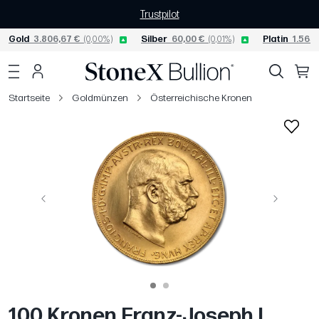
Trustpilot
Gold
3.806,67 €
(0,00%)
Silber
60,00 €
(0,01%)
Platin
1.565,
Startseite
Goldmünzen
Österreichische Kronen
Vorige
Weiter
100 Kronen Franz-Joseph I.