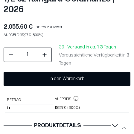
2026
2.055,60 €
Brutto inkl. MwSt
AUFGELD: 152,27 € (8,00%)
39 - Versand in ca.
1
-
3
Tagen
Voraussichtliche Verfügbarkeit in
3
Tagen
In den Warenkorb
AUFPREIS
BETRAG
152,27 €
(8,00%)
1+
PRODUKTDETAILS