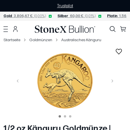
Trustpilot
Gold
3.806,67 €
(0,00%)
Silber
60,00 €
(0,01%)
Platin
1.565,
Startseite
Goldmünzen
Australisches Känguru
Vorige
Weiter
1/2 oz Känguru Goldmünze |