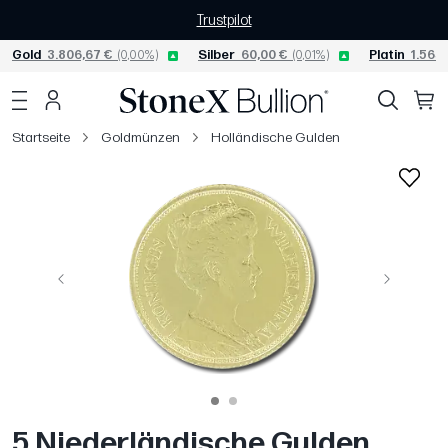
Trustpilot
Gold
3.806,67 €
(0,00%)
Silber
60,00 €
(0,01%)
Platin
1.565,
Startseite
Goldmünzen
Holländische Gulden
Vorige
Weiter
5 Niederländische Gulden