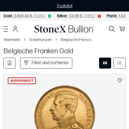
Trustpilot
Gold
3.694,43 €
(0,39%)
Silber
53,65 €
(0,49%)
Platin
1.536,
Startseite
Goldmünzen
Belgische Francs
Belgische Franken Gold
Filter und sortieren
AUSVERKAUFT