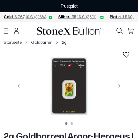
Trustpilot
Gold
3.767,10 €
(2,26%)
Silber
55,13 €
(2,85%)
Platin
1.530,68
Startseite
Goldbarren
2g
Vorige
Weiter
2g Goldbarren| Argor-Heraeus |