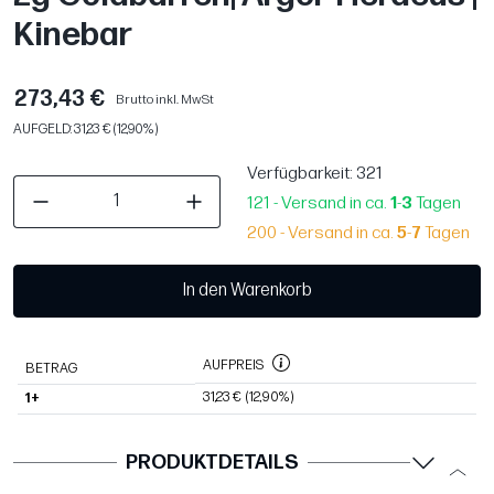
Kinebar
273,43 €
Brutto inkl. MwSt
AUFGELD: 31,23 € (12,90%)
Verfügbarkeit
: 321
121 - Versand in ca.
1
-
3
Tagen
200 - Versand in ca.
5
-
7
Tagen
In den Warenkorb
AUFPREIS
BETRAG
31,23 €
(12,90%)
1+
PRODUKTDETAILS