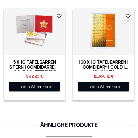
5 X 1G TAFELBARREN
100 X 1G TAFELBARREN |
STERN | COMBIBARREN |
COMBIBAR® | GOLD |
GOLD | GLITZERNDE
VALCAMBI
692,26 €
12.360,12 €
STERNE
In den Warenkorb
In den Warenkorb
ÄHNLICHE PRODUKTE