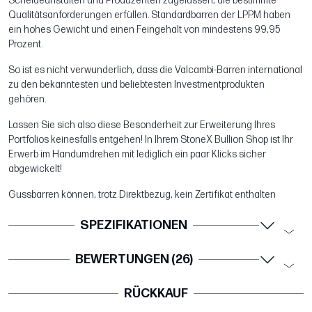
Scheideanstalten und Produzenten zugelassen, die bestimmte
Qualitätsanforderungen erfüllen. Standardbarren der LPPM haben
ein hohes Gewicht und einen Feingehalt von mindestens 99,95
Prozent.
So ist es nicht verwunderlich, dass die Valcambi-Barren international
zu den bekanntesten und beliebtesten Investmentprodukten
gehören.
Lassen Sie sich also diese Besonderheit zur Erweiterung Ihres
Portfolios keinesfalls entgehen! In Ihrem StoneX Bullion Shop ist Ihr
Erwerb im Handumdrehen mit lediglich ein paar Klicks sicher
abgewickelt!
Gussbarren können, trotz Direktbezug, kein Zertifikat enthalten
SPEZIFIKATIONEN
BEWERTUNGEN (26)
RÜCKKAUF