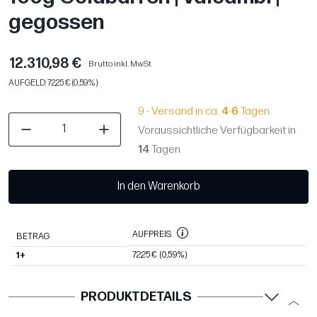
gegossen
12.310,98 €
Brutto inkl. MwSt
AUFGELD: 72,25 € (0,59%)
9 - Versand in ca.
4
-
6
Tagen
Voraussichtliche Verfügbarkeit in
14
Tagen
In den Warenkorb
AUFPREIS
BETRAG
72,25 €
(0,59%)
1+
PRODUKTDETAILS