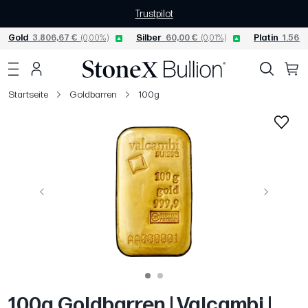
Trustpilot
Gold
3.806,67 €
(0,00%)
Silber
60,00 €
(0,01%)
Platin
1.565,
Startseite
Goldbarren
100g
Vorige
Weiter
100g Goldbarren | Valcambi |