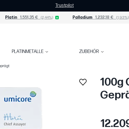
Trustpilot
Platin
1.551,35 €
(2,44%)
Palladium
1.232,18 €
(1,93%)
PLATINMETALLE
ZUBEHÖR
eprägt
100g 
Gepr
12.20