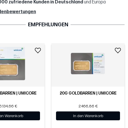
000 zufriedene Kunden in Deutschland
und Europa
denbewertungen
EMPFEHLUNGEN
BARREN | UMICORE
20G GOLDBARREN | UMICORE
6.134,66 €
2.466,86 €
den Warenkorb
In den Warenkorb