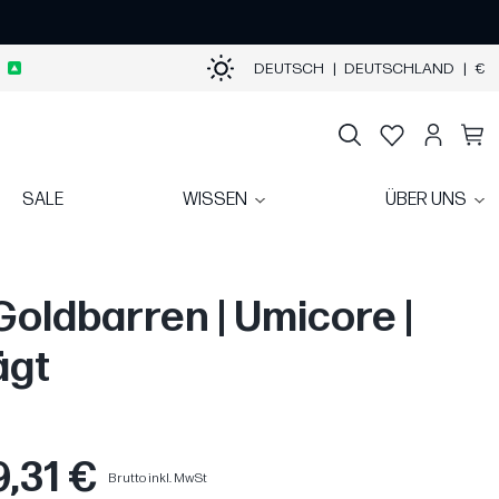
DEUTSCH
|
DEUTSCHLAND
|
€
SALE
WISSEN
ÜBER UNS
Goldbarren | Umicore |
ägt
9,31 €
Brutto inkl. MwSt