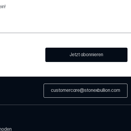
in!
Jetzt abonnieren
customercare@stonexbullion.com
hoden