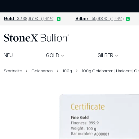
Gold
3.738,67 €
(1,49%)
Silber
55,98 €
(4,44%)
NEU
GOLD
SILBER
Startseite
Goldbarren
100g
100g Goldbarren | Umicore | G