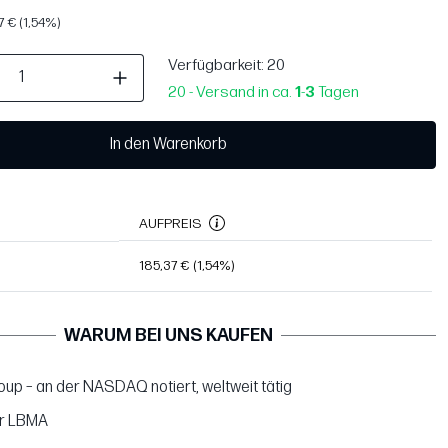
 € (1,54%)
Verfügbarkeit
: 20
20 - Versand in ca.
1
-
3
Tagen
In den Warenkorb
AUFPREIS
185,37 €
(1,54%)
WARUM BEI UNS KAUFEN
up – an der NASDAQ notiert, weltweit tätig
er LBMA