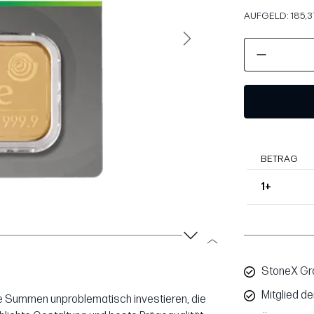
AUFGELD: 185,37
Weiter
BETRAG
1+
StoneX Gro
Mitglied d
ße Summen unproblematisch investieren, die