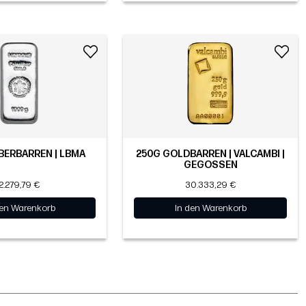
LBERBARREN | LBMA
250G GOLDBARREN | VALCAMBI |
GEGOSSEN
2.279,79 €
30.333,29 €
den Warenkorb
In den Warenkorb