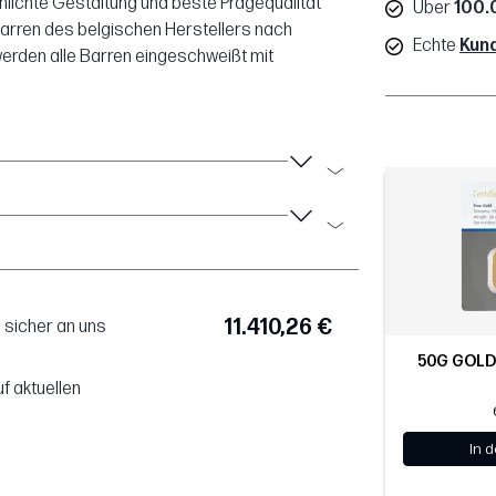
chlichte Gestaltung und beste Prägequalität
Über
100.
dbarren des belgischen Herstellers nach
Echte
Kun
erden alle Barren eingeschweißt mit
11.410,26 €
 sicher an uns
50G GOLD
f aktuellen
In 