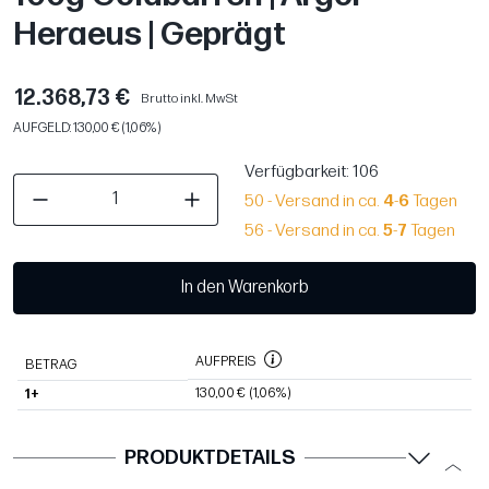
Heraeus | Geprägt
12.368,73 €
Brutto inkl. MwSt
AUFGELD: 130,00 € (1,06%)
Verfügbarkeit
: 106
50 - Versand in ca.
4
-
6
Tagen
56 - Versand in ca.
5
-
7
Tagen
In den Warenkorb
AUFPREIS
BETRAG
130,00 €
(1,06%)
1+
PRODUKTDETAILS