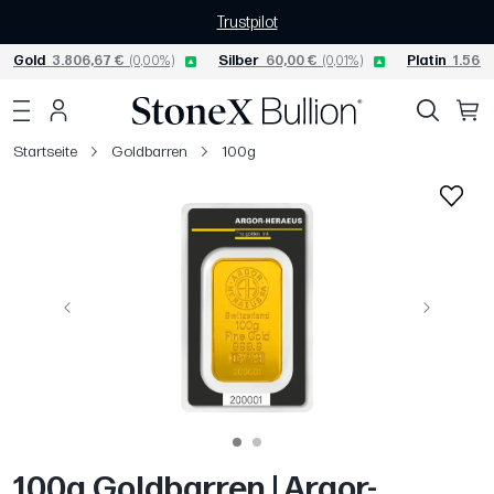
Trustpilot
Gold
3.806,67 €
(0,00%)
Silber
60,00 €
(0,01%)
Platin
1.565,
Startseite
Goldbarren
100g
Vorige
Weiter
100g Goldbarren | Argor-