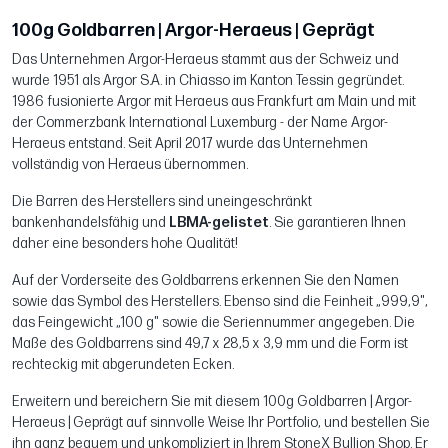
100g Goldbarren | Argor-Heraeus | Geprägt
Das Unternehmen Argor-Heraeus stammt aus der Schweiz und
wurde 1951 als Argor S.A. in Chiasso im Kanton Tessin gegründet.
1986 fusionierte Argor mit Heraeus aus Frankfurt am Main und mit
der Commerzbank International Luxemburg - der Name Argor-
Heraeus entstand. Seit April 2017 wurde das Unternehmen
vollständig von Heraeus übernommen.
Die Barren des Herstellers sind uneingeschränkt
bankenhandelsfähig und
LBMA-gelistet
. Sie garantieren Ihnen
daher eine besonders hohe Qualität!
Auf der Vorderseite des Goldbarrens erkennen Sie den Namen
sowie das Symbol des Herstellers. Ebenso sind die Feinheit „999,9",
das Feingewicht „100 g" sowie die Seriennummer angegeben. Die
Maße des Goldbarrens sind 49,7 x 28,5 x 3,9 mm und die Form ist
rechteckig mit abgerundeten Ecken.
Erweitern und bereichern Sie mit diesem 100g Goldbarren | Argor-
Heraeus | Geprägt auf sinnvolle Weise Ihr Portfolio, und bestellen Sie
ihn ganz bequem und unkompliziert in Ihrem StoneX Bullion Shop. Er