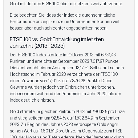
Gold mit der des FTSE 100 über die letzten zwei Jahrzehnte.
Bitte beachten Sie, dass der Index die durchschnittliche
Performance anzeigt - einzelne Unternehmen können viel
besser, aber auch schlechter abgeschnitten haben.
FTSE 100 vs. Gold: Entwicklung im letzten
Jahrzehnt (2013 - 2023)
Der FTSE 100 Index startete im Oktober 2013 mit 6.731,43
Punkten und erreichte im September 2023 7.617,97 Punkte.
Dies entspricht einem Anstieg von 13,17 %. Selbst auf seinem
Höchststand im Februar 2023 verzeichnete der FTSE 100
einen Zuwachs von 17,01 % auf 7.876,28 Punkte. Diese
Gewinne wurden jedoch von Einbrüchen unterbrochen,
insbesondere während der Pandemie im Jahr 2020, als der
Index deutlich einbrach.
Gold startete im gleichen Zeitraum 2013 mit 796,12 £ pro Unze
und stieg seitdem um 92,54 % auf 1.532,84 £ im September
2023. Zu Beginn des Jahres 2023 verdoppelte Gold sogar
seinen Wert auf 1.601,51 £ pro Unze. Im Gegensatz zum FTSE
100, der Höhen und Tiefen erlebte, blieb die Wertentwicklung