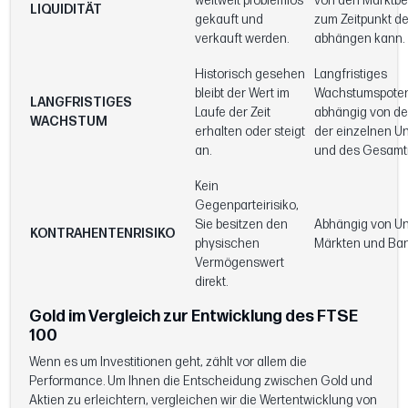
weltweit problemlos
von den Marktb
LIQUIDITÄT
gekauft und
zum Zeitpunkt d
verkauft werden.
abhängen kann.
Historisch gesehen
Langfristiges
bleibt der Wert im
Wachstumspotenz
LANGFRISTIGES
Laufe der Zeit
abhängig von de
WACHSTUM
erhalten oder steigt
der einzelnen 
an.
und des Gesamt
Kein
Gegenparteirisiko,
Sie besitzen den
Abhängig von U
KONTRAHENTENRISIKO
physischen
Märkten und Ba
Vermögenswert
direkt.
Gold im Vergleich zur Entwicklung des FTSE
100
Wenn es um Investitionen geht, zählt vor allem die
Performance. Um Ihnen die Entscheidung zwischen Gold und
Aktien zu erleichtern, vergleichen wir die Wertentwicklung von