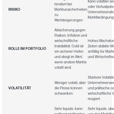
Kann volatiler se
tendiert bei
oder Verlustpote
RISIKO
Marktunsicherheiten
Unternehmensle
zu
Marktbedingung
Wertsteigerungen.
Absicherung gegen
Risiken, Inflation und
wirtschaftliche
Hohes Wachstum
Instabilität. Gold ist
Zeiten stabiler M
ROLLE IM PORTFOLIO
ein sicherer Hafen
anfällig für Mark
und steigt im Wert,
und Wirtschaft
wenn andere Märkte
volatil sind.
Stärkere Volatilit
Weniger volatil, aber
Unternehmense
VOLATILITÄT
die Preise können
und politische o
schwanken.
wirtschaftliche
reagiert.
Sehr liquide, kann
Sehr liquide, ob