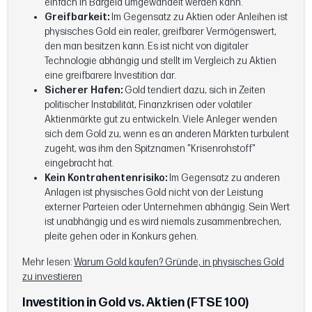
einfach in Bargeld umgewandelt werden kann.
Greifbarkeit:
Im Gegensatz zu Aktien oder Anleihen ist
physisches Gold ein realer, greifbarer Vermögenswert,
den man besitzen kann. Es ist nicht von digitaler
Technologie abhängig und stellt im Vergleich zu Aktien
eine greifbarere Investition dar.
Sicherer Hafen:
Gold tendiert dazu, sich in Zeiten
politischer Instabilität, Finanzkrisen oder volatiler
Aktienmärkte gut zu entwickeln. Viele Anleger wenden
sich dem Gold zu, wenn es an anderen Märkten turbulent
zugeht, was ihm den Spitznamen "Krisenrohstoff"
eingebracht hat.
Kein Kontrahentenrisiko:
Im Gegensatz zu anderen
Anlagen ist physisches Gold nicht von der Leistung
externer Parteien oder Unternehmen abhängig. Sein Wert
ist unabhängig und es wird niemals zusammenbrechen,
pleite gehen oder in Konkurs gehen.
Mehr lesen:
Warum Gold kaufen? Gründe, in physisches Gold
zu investieren
Investition in Gold vs. Aktien (FTSE 100)