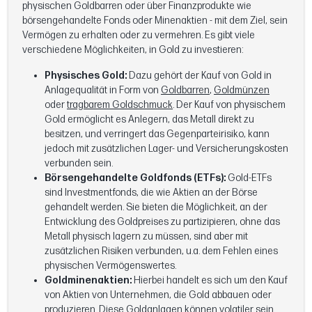
physischen Goldbarren oder über Finanzprodukte wie
börsengehandelte Fonds oder Minenaktien - mit dem Ziel, sein
Vermögen zu erhalten oder zu vermehren. Es gibt viele
verschiedene Möglichkeiten, in Gold zu investieren:
Physisches Gold:
Dazu gehört der Kauf von Gold in
Anlagequalität in Form von
Goldbarren
,
Goldmünzen
oder
tragbarem Goldschmuck
. Der Kauf von physischem
Gold ermöglicht es Anlegern, das Metall direkt zu
besitzen, und verringert das Gegenparteirisiko, kann
jedoch mit zusätzlichen Lager- und Versicherungskosten
verbunden sein.
Börsengehandelte Goldfonds (ETFs):
Gold-ETFs
sind Investmentfonds, die wie Aktien an der Börse
gehandelt werden. Sie bieten die Möglichkeit, an der
Entwicklung des Goldpreises zu partizipieren, ohne das
Metall physisch lagern zu müssen, sind aber mit
zusätzlichen Risiken verbunden, u.a. dem Fehlen eines
physischen Vermögenswertes.
Goldminenaktien:
Hierbei handelt es sich um den Kauf
von Aktien von Unternehmen, die Gold abbauen oder
produzieren. Diese Goldanlagen können volatiler sein.