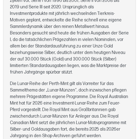
Zyklen vor, Serie I von 1996 bis 2007, Serie II von 2008 bis
2019 und Serie III seit 2020. Ursprünglich als
Investmentprodukte mit jährlich wechselnden Tierkreis-
Motiven geplant, entwickelte die Reihe schnell eine eigene
Sammlerdynamik über den reinen Metallwert hinaus.
Besonders gesucht sind heute die frühen Ausgaben der Serie
I, da die tatsächlichen Prägezahlen in vielen Nominalen, vor
allem bei der Standardausführung zu einer Unze Gold
beziehungsweise Silber, deutlich unter dem heutigen Niveau
der auf 30.000 Stück (Gold) und 300.000 Stück (Silber)
limitierten Standardausgaben liegen, was die Marktpreise der
frühen Jahrgänge spürbar stützt.
Die Lunar-Reihe der Perth-Mint gilt als Vorreiter für das
Sammelthema der „Lunar-Münzen“, doch inzwischen pflegen
mehrere Prägestätten eigene Programme. Die Royal Australian
Mint hat für 2026 eine Investment-Lunar-Reihe zum Feuer-
Pferd vorgestellt. Die Royal Mint aus Großbritannien gab
zwischendurch Lunar-Münzen für Anleger aus. Die Royal
Canadian Mint setzt die jährlichen Lunar-Motivprogramme mit
Silber- und Goldausgaben fort, die bereits 2025 als 2026er
Jahrgang in den Shop-Archiven geführt werden.