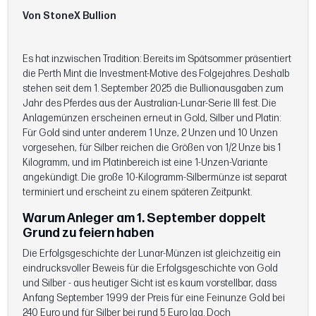
Von StoneX Bullion
Es hat inzwischen Tradition: Bereits im Spätsommer präsentiert
die Perth Mint die Investment-Motive des Folgejahres. Deshalb
stehen seit dem 1. September 2025 die Bullionausgaben zum
Jahr des Pferdes aus der Australian-Lunar-Serie III fest. Die
Anlagemünzen erscheinen erneut in Gold, Silber und Platin:
Für Gold sind unter anderem 1 Unze, 2 Unzen und 10 Unzen
vorgesehen, für Silber reichen die Größen von 1/2 Unze bis 1
Kilogramm, und im Platinbereich ist eine 1-Unzen-Variante
angekündigt. Die große 10-Kilogramm-Silbermünze ist separat
terminiert und erscheint zu einem späteren Zeitpunkt.
Warum Anleger am 1. September doppelt
Grund zu feiern haben
Die Erfolgsgeschichte der Lunar-Münzen ist gleichzeitig ein
eindrucksvoller Beweis für die Erfolgsgeschichte von Gold
und Silber - aus heutiger Sicht ist es kaum vorstellbar, dass
Anfang September 1999 der Preis für eine Feinunze Gold bei
240 Euro und für Silber bei rund 5 Euro lag. Doch