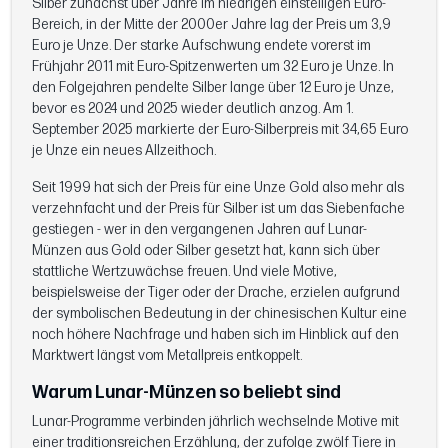
Silber zunächst über Jahre im niedrigen einstelligen Euro-
Bereich, in der Mitte der 2000er Jahre lag der Preis um 3,9
Euro je Unze. Der starke Aufschwung endete vorerst im
Frühjahr 2011 mit Euro-Spitzenwerten um 32 Euro je Unze. In
den Folgejahren pendelte Silber lange über 12 Euro je Unze,
bevor es 2024 und 2025 wieder deutlich anzog. Am 1.
September 2025 markierte der Euro-Silberpreis mit 34,65 Euro
je Unze ein neues Allzeithoch.
Seit 1999 hat sich der Preis für eine Unze Gold also mehr als
verzehnfacht und der Preis für Silber ist um das Siebenfache
gestiegen - wer in den vergangenen Jahren auf Lunar-
Münzen aus Gold oder Silber gesetzt hat, kann sich über
stattliche Wertzuwächse freuen. Und viele Motive,
beispielsweise der Tiger oder der Drache, erzielen aufgrund
der symbolischen Bedeutung in der chinesischen Kultur eine
noch höhere Nachfrage und haben sich im Hinblick auf den
Marktwert längst vom Metallpreis entkoppelt.
Warum Lunar-Münzen so beliebt sind
Lunar-Programme verbinden jährlich wechselnde Motive mit
einer traditionsreichen Erzählung, der zufolge zwölf Tiere in