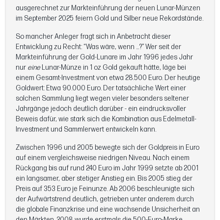
ausgerechnet zur Markteinführung der neuen Lunar-Münzen
im September 2025 feiern Gold und Silber neue Rekordstände.
So mancher Anleger fragt sich in Anbetracht dieser
Entwicklung zu Recht: “Was wäre, wenn …?” Wer seit der
Markteinführung der Gold-Lunare im Jahr 1996 jedes Jahr
nur
eine
Lunar-Münze in 1 oz Gold gekauft hätte, läge bei
einem Gesamt-Investment von etwa 28.500 Euro. Der heutige
Goldwert: Etwa 90.000 Euro. Der tatsächliche Wert einer
solchen Sammlung liegt wegen vieler besonders seltener
Jahrgänge jedoch deutlich darüber - ein eindrucksvoller
Beweis dafür, wie stark sich die Kombination aus Edelmetall-
Investment und Sammlerwert entwickeln kann.
Zwischen 1996 und 2005 bewegte sich der Goldpreis in Euro
auf einem vergleichsweise niedrigen Niveau. Nach einem
Rückgang bis auf rund 240 Euro im Jahr 1999 setzte ab 2001
ein langsamer, aber stetiger Anstieg ein. Bis 2005 stieg der
Preis auf 353 Euro je Feinunze. Ab 2006 beschleunigte sich
der Aufwärtstrend deutlich, getrieben unter anderem durch
die globale Finanzkrise und eine wachsende Unsicherheit an
den Märkten. 2008 wurde erstmals die 500-Euro-Marke