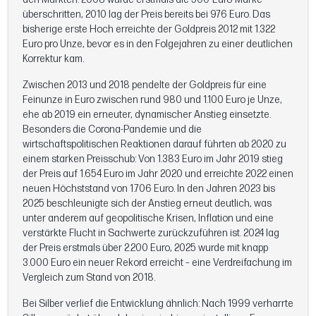
überschritten, 2010 lag der Preis bereits bei 976 Euro. Das
bisherige erste Hoch erreichte der Goldpreis 2012 mit 1.322
Euro pro Unze, bevor es in den Folgejahren zu einer deutlichen
Korrektur kam.
Zwischen 2013 und 2018 pendelte der Goldpreis für eine
Feinunze in Euro zwischen rund 980 und 1.100 Euro je Unze,
ehe ab 2019 ein erneuter, dynamischer Anstieg einsetzte.
Besonders die Corona-Pandemie und die
wirtschaftspolitischen Reaktionen darauf führten ab 2020 zu
einem starken Preisschub: Von 1.383 Euro im Jahr 2019 stieg
der Preis auf 1.654 Euro im Jahr 2020 und erreichte 2022 einen
neuen Höchststand von 1.706 Euro. In den Jahren 2023 bis
2025 beschleunigte sich der Anstieg erneut deutlich, was
unter anderem auf geopolitische Krisen, Inflation und eine
verstärkte Flucht in Sachwerte zurückzuführen ist. 2024 lag
der Preis erstmals über 2.200 Euro, 2025 wurde mit knapp
3.000 Euro ein neuer Rekord erreicht – eine Verdreifachung im
Vergleich zum Stand von 2018.
Bei Silber verlief die Entwicklung ähnlich: Nach 1999 verharrte