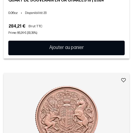
QUART DE SOUVERAIN EN OR CHARLES III | 2024
0.06oz
•
Disponibilité
: 20
284,21 €
Brut TTC
Prime: 66,24 € (30,39%)
Ajouter au panier