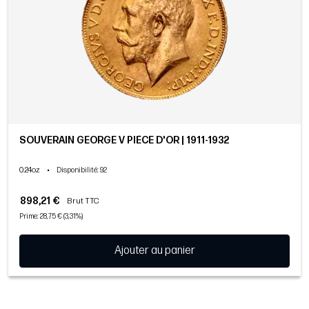
SOUVERAIN GEORGE V PIÈCE D'OR | 1911-1932
0.24oz
•
Disponibilité
: 92
898,21 €
Brut TTC
Prime: 28,75 € (3,31%)
Ajouter au panier