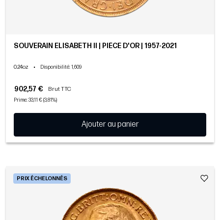
SOUVERAIN ELISABETH II | PIÈCE D'OR | 1957-2021
0.24oz
•
Disponibilité
: 1,609
902,57 €
Brut TTC
Prime: 33,11 € (3,81%)
Ajouter au panier
PRIX ÉCHELONNÉS