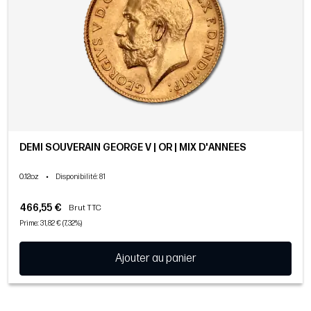
DEMI SOUVERAIN GEORGE V | OR | MIX D'ANNÉES
0.12oz
•
Disponibilité
: 81
466,55 €
Brut TTC
Prime: 31,82 € (7,32%)
Ajouter au panier