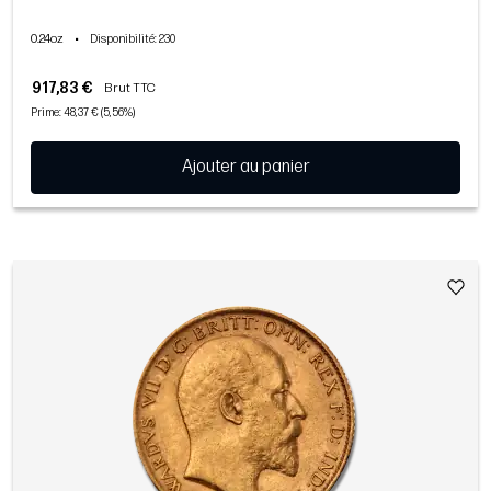
0.24oz
•
Disponibilité
: 230
917,83 €
Brut TTC
Prime: 48,37 € (5,56%)
Ajouter au panier