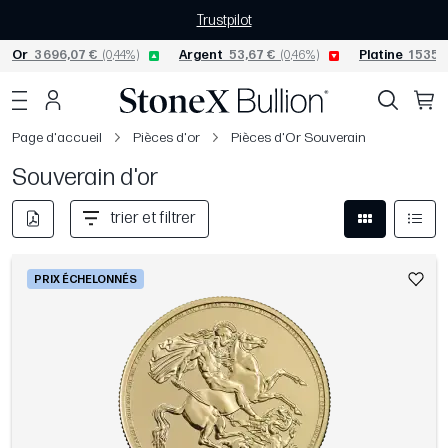
Trustpilot
Or
3 696,07 €
(0,44%)
Argent
53,67 €
(0,46%)
Platine
1 535,
Page d'accueil
Pièces d'or
Pièces d'Or Souverain
Souverain d'or
trier et filtrer
PRIX ÉCHELONNÉS