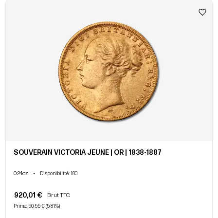
SOUVERAIN VICTORIA JEUNE | OR | 1838-1887
0.24oz
•
Disponibilité
: 183
920,01 €
Brut TTC
Prime: 50,55 € (5,81%)