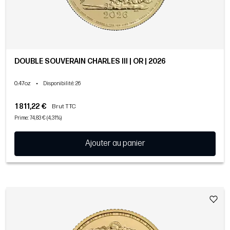
DOUBLE SOUVERAIN CHARLES III | OR | 2026
0.47oz
•
Disponibilité
: 26
1 811,22 €
Brut TTC
Prime: 74,83 € (4,31%)
Ajouter au panier