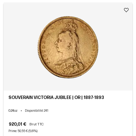
SOUVERAIN VICTORIA JUBILÉE | OR | 1887-1893
0.24oz
•
Disponibilité
: 241
920,01 €
Brut TTC
Prime: 50,55 € (5,81%)