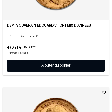
DEMI SOUVERAIN EDOUARD VII OR | MIX D'ANNÉES
0.12oz
•
Disponibilité
: 46
470,91 €
Brut TTC
Prime: 36,18 € (8,32%)
Ajouter au panier