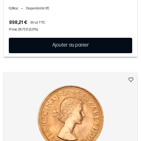
0.24oz
•
Disponibilité
: 85
898,21 €
Brut TTC
Prime: 28,75 € (3,31%)
Ajouter au panier