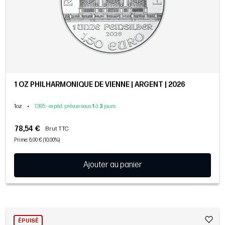
1 OZ PHILHARMONIQUE DE VIENNE | ARGENT | 2026
1oz
•
7,395 - expéd. prévue sous
1
à
3
jours
78,54 €
Brut TTC
Prime: 6,00 € (10,00%)
Ajouter au panier
ÉPUISÉ