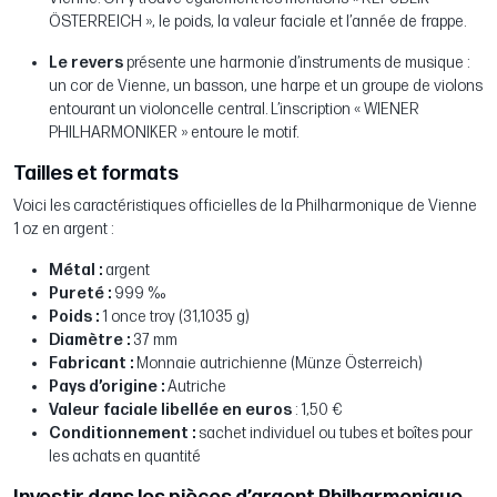
ÖSTERREICH », le poids, la valeur faciale et l’année de frappe.
Le revers
présente une harmonie d’instruments de musique :
un cor de Vienne, un basson, une harpe et un groupe de violons
entourant un violoncelle central. L’inscription « WIENER
PHILHARMONIKER » entoure le motif.
Tailles et formats
Voici les caractéristiques officielles de la Philharmonique de Vienne
1 oz en argent :
Métal :
argent
Pureté :
999 ‰
Poids :
1 once troy (31,1035 g)
Diamètre :
37 mm
Fabricant :
Monnaie autrichienne (Münze Österreich)
Pays d’origine :
Autriche
Valeur faciale libellée en euros
: 1,50 €
Conditionnement :
sachet individuel ou tubes et boîtes pour
les achats en quantité