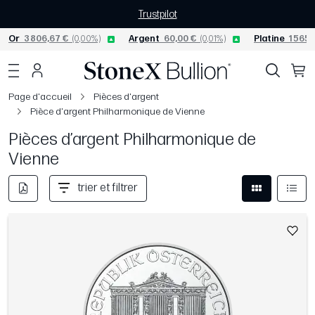
Trustpilot
Or
3 806,67 €
(0,00%)
Argent
60,00 €
(0,01%)
Platine
1 565,
Page d'accueil
Pièces d'argent
Pièce d'argent Philharmonique de Vienne
Pièces d’argent Philharmonique de
Vienne
trier et filtrer