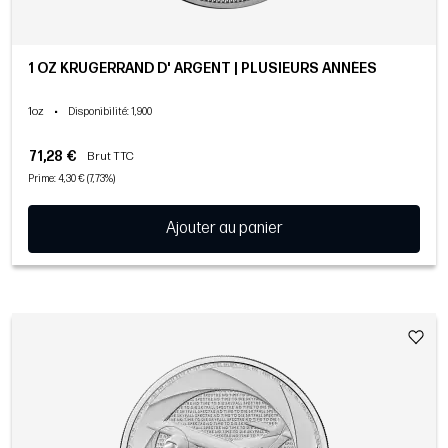
1 OZ KRUGERRAND D' ARGENT | PLUSIEURS ANNÉES
1oz
•
Disponibilité
: 1,900
71,28 €
Brut TTC
Prime: 4,30 € (7,73%)
Ajouter au panier