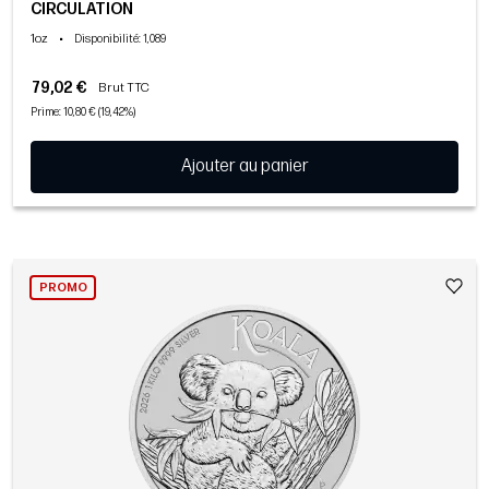
CIRCULATION
1oz
•
Disponibilité
: 1,089
79,02 €
Brut TTC
Prime: 10,80 € (19,42%)
Ajouter au panier
PROMO