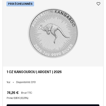
PRIX ÉCHELONNÉS
1 OZ KANGOUROU | ARGENT | 2026
1oz
•
Disponibilité
: 3,113
74,26 €
Brut TTC
Prime: 6,80 € (12,23%)