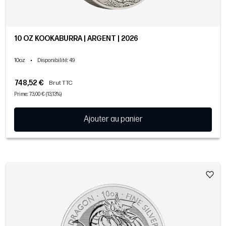
10 OZ KOOKABURRA | ARGENT | 2026
10oz
•
Disponibilité
: 49
748,52 €
Brut TTC
Prime: 73,00 € (13,13%)
Ajouter au panier