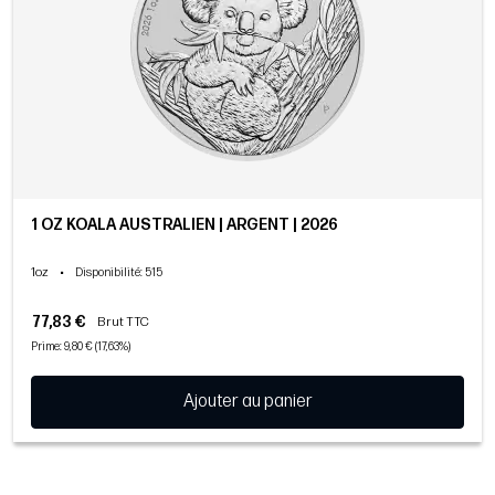
1 OZ KOALA AUSTRALIEN | ARGENT | 2026
1oz
•
Disponibilité
: 515
77,83 €
Brut TTC
Prime: 9,80 € (17,63%)
Ajouter au panier