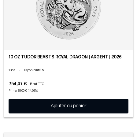
10 OZ TUDOR BEASTS ROYAL DRAGON | ARGENT | 2026
10oz
•
Disponibilité
: 58
754,47 €
Brut TTC
Prime: 78,00 € (14,03%)
Ajouter au panier