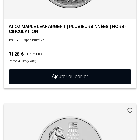
A1 OZ MAPLE LEAF ARGENT | PLUSIEURS NNÉES | HORS-
CIRCULATION
1oz
•
Disponibilité
: 271
71,28 €
Brut TTC
Prime: 4,30 € (7,73%)
Ajouter au panier