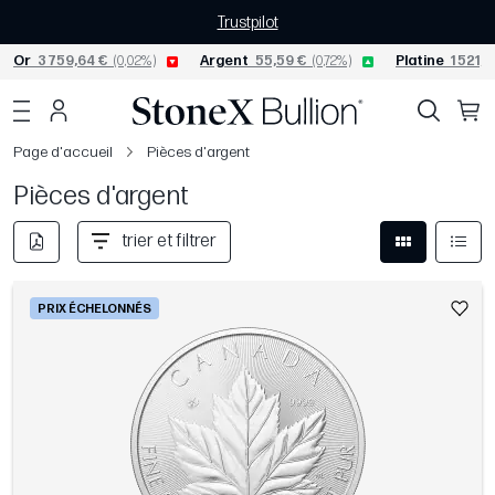
Trustpilot
Or
3 759,64 €
(0,02%)
Argent
55,59 €
(0,72%)
Platine
1 521,8
Page d'accueil
Pièces d'argent
Pièces d'argent
trier et filtrer
PRIX ÉCHELONNÉS