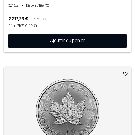
32.15oz
•
Disponibilité
: 156
2 217,36 €
Brut TTC
Prime: 75,72 € (4,24%)
Ajouter au panier