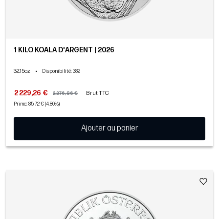
1 KILO KOALA D'ARGENT | 2026
32.15oz
•
Disponibilité
: 382
2 229,26 €
Brut TTC
2 276,86 €
Prime: 85,72 € (4,80%)
Ajouter au panier