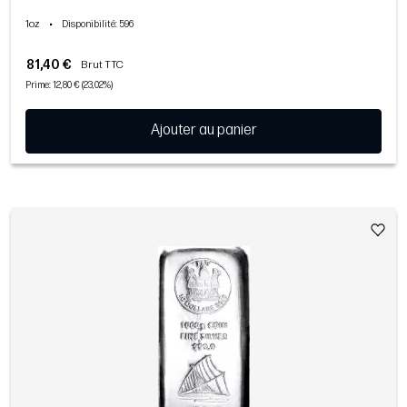
1oz
•
Disponibilité
: 596
81,40 €
Brut TTC
Prime: 12,80 € (23,02%)
Ajouter au panier