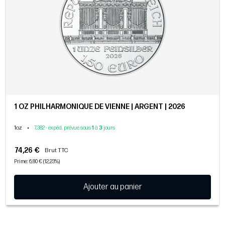
1 OZ PHILHARMONIQUE DE VIENNE | ARGENT | 2026
1oz
•
7,382 - expéd. prévue sous
1
à
3
jours
74,26 €
Brut TTC
Prime: 6,80 € (12,23%)
Ajouter au panier