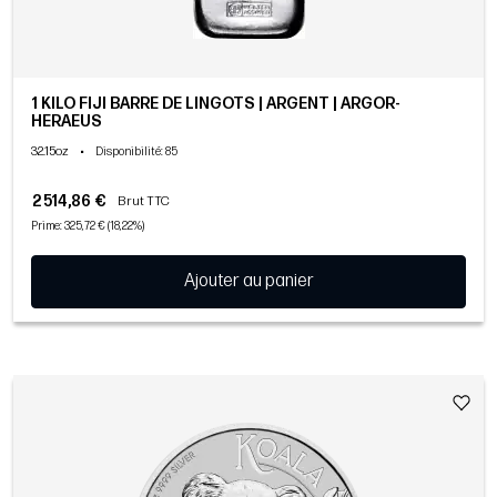
1 KILO FIJI BARRE DE LINGOTS | ARGENT | ARGOR-
HERAEUS
32.15oz
•
Disponibilité
: 85
2 514,86 €
Brut TTC
Prime: 325,72 € (18,22%)
Ajouter au panier