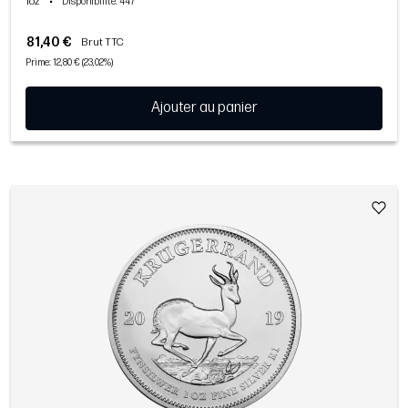
1oz
•
Disponibilité
: 447
81,40 €
Brut TTC
Prime: 12,80 € (23,02%)
Ajouter au panier