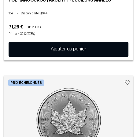
1 OZ KANGOUROU | ARGENT | PLUSIEURS ANNÉES
1oz
•
Disponibilité
: 8,944
71,28 €
Brut TTC
Prime: 4,30 € (7,73%)
Ajouter au panier
PRIX ÉCHELONNÉS