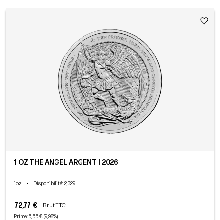
1 OZ THE ANGEL ARGENT | 2026
1oz
•
Disponibilité
: 2,329
72,77 €
Brut TTC
Prime: 5,55 € (9,98%)