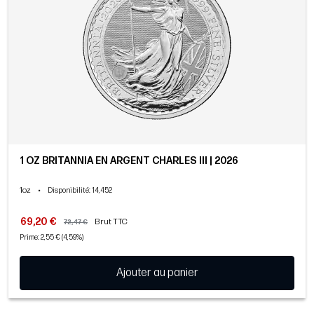
1 OZ BRITANNIA EN ARGENT CHARLES III | 2026
1oz
•
Disponibilité
: 14,452
69,20 €
Brut TTC
72,47 €
Prime: 2,55 € (4,59%)
Ajouter au panier