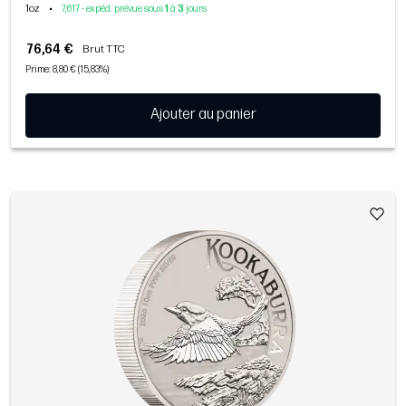
1oz
•
7,617 - expéd. prévue sous
1
à
3
jours
76,64 €
Brut TTC
Prime: 8,80 € (15,83%)
Ajouter au panier