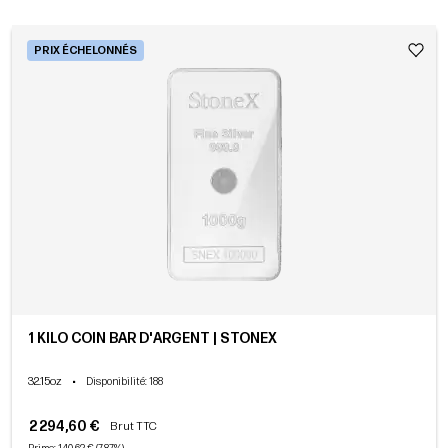
PRIX ÉCHELONNÉS
1 KILO COIN BAR D'ARGENT | STONEX
32.15oz
•
Disponibilité
: 188
2 294,60 €
Brut TTC