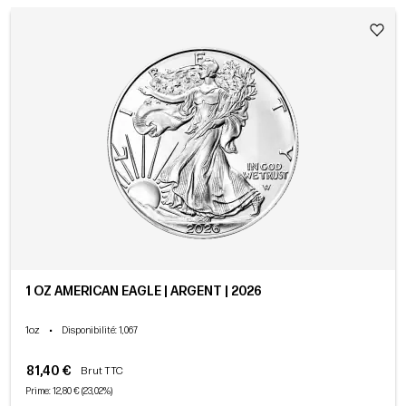
1 OZ AMERICAN EAGLE | ARGENT | 2026
1oz
•
Disponibilité
: 1,067
81,40 €
Brut TTC
Prime: 12,80 € (23,02%)