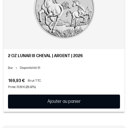
2 OZ LUNAR III CHEVAL | ARGENT | 2026
2oz
•
Disponibilité
: 61
169,93 €
Brut TTC
Prime: 31,60 € (28,42%)
Ajouter au panier