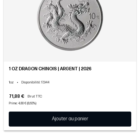
1 OZ DRAGON CHINOIS | ARGENT | 2026
1oz
•
Disponibilité
: 17,944
71,88 €
Brut TTC
Prime: 4,80 € (8,63%)
Ajouter au panier