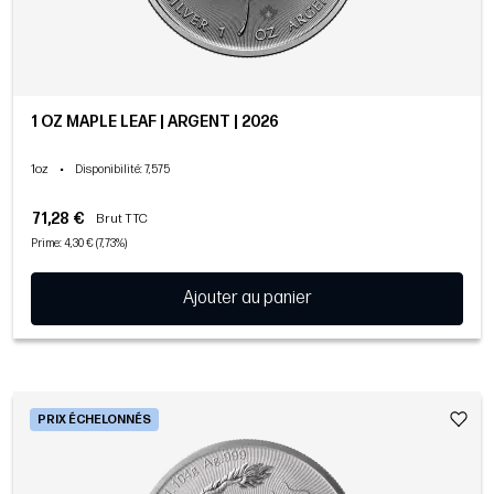
1 OZ MAPLE LEAF | ARGENT | 2026
1oz
•
Disponibilité
: 7,575
71,28 €
Brut TTC
Prime: 4,30 € (7,73%)
Ajouter au panier
PRIX ÉCHELONNÉS