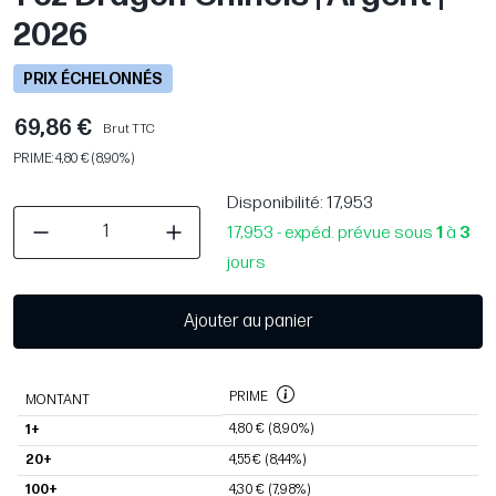
2026
PRIX ÉCHELONNÉS
69,86 €
Brut TTC
PRIME: 4,80 € (8,90%)
Disponibilité
: 17,953
17,953 - expéd. prévue sous
1
à
3
jours
Ajouter au panier
PRIME
MONTANT
4,80 €
(8,90%)
1+
20+
4,55 €
(8,44%)
100+
4,30 €
(7,98%)