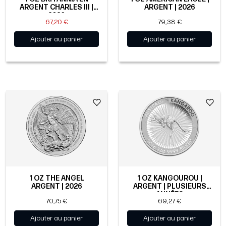
ARGENT CHARLES III |
ARGENT | 2026
2026
67,20 €
79,38 €
Ajouter au panier
Ajouter au panier
1 OZ THE ANGEL
1 OZ KANGOUROU |
ARGENT | 2026
ARGENT | PLUSIEURS
ANNÉES
70,75 €
69,27 €
Ajouter au panier
Ajouter au panier