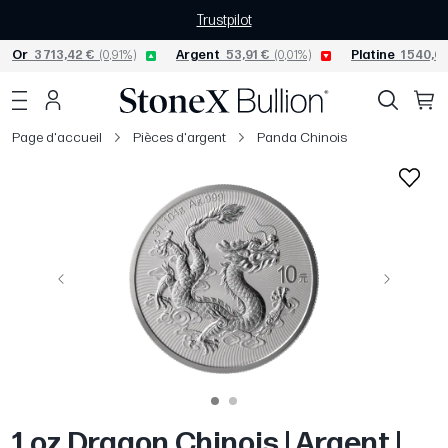
Trustpilot
Or
3 713,42 €
(0,91%)
Argent
53,91 €
(0,01%)
Platine
1 540,04
Page d'accueil
Pièces d'argent
Panda Chinois
Précédent
Suivant
1 oz Dragon Chinois | Argent |