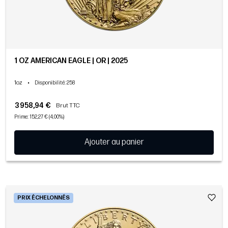
1 OZ AMERICAN EAGLE | OR | 2025
1oz
•
Disponibilité
: 258
3 958,94 €
Brut TTC
Prime: 152,27 € (4,00%)
Ajouter au panier
PRIX ÉCHELONNÉS