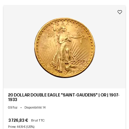
20 DOLLAR DOUBLE EAGLE "SAINT-GAUDENS" | OR | 1907-
1933
0.97oz
•
Disponibilité
: 14
3 726,83 €
Brut TTC
Prime: 44,19 € (1,20%)