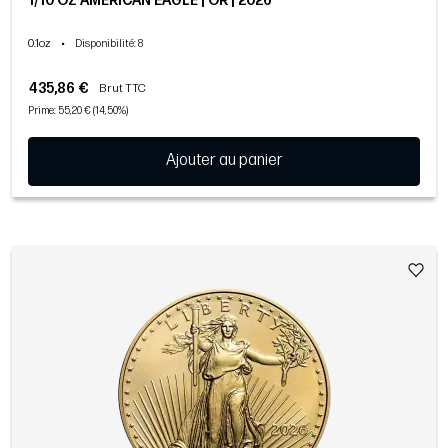
1/10 OZ AMERICAN EAGLE | OR | 2026
0.1oz
•
Disponibilité
: 8
435,86 €
Brut TTC
Prime: 55,20 € (14,50%)
Ajouter au panier