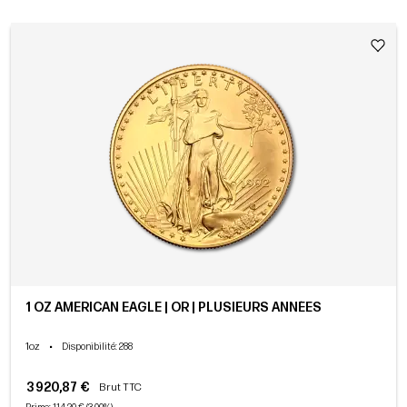
1 OZ AMERICAN EAGLE | OR | PLUSIEURS ANNÉES
1oz
•
Disponibilité
: 288
3 920,87 €
Brut TTC