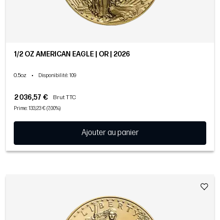
1/2 OZ AMERICAN EAGLE | OR | 2026
0.5oz
•
Disponibilité
: 109
2 036,57 €
Brut TTC
Prime: 133,23 € (7,00%)
Ajouter au panier