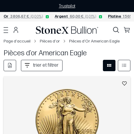
Trustpilot
Or
3 806,67 €
(0,00%)
Argent
60,00 €
(0,01%)
Platine
1 565,
Page d'accueil
Pièces d'or
Pièces d'Or American Eagle
Pièces d’or American Eagle
trier et filtrer