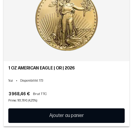
1 OZ AMERICAN EAGLE | OR | 2026
1oz
•
Disponibilité
: 173
3 968,46 €
Brut TTC
Prime: 161,78 € (4,25%)
Ajouter au panier