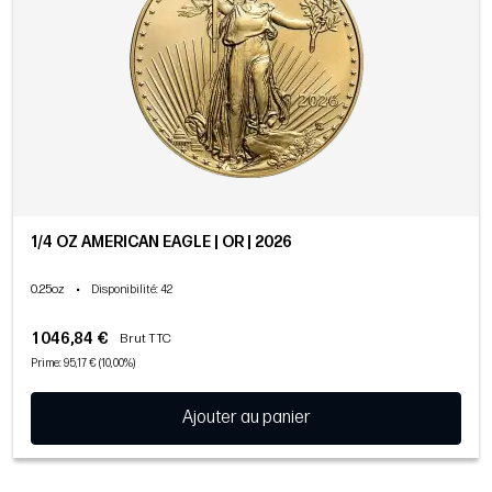
1/4 OZ AMERICAN EAGLE | OR | 2026
0.25oz
•
Disponibilité
: 42
1 046,84 €
Brut TTC
Prime: 95,17 € (10,00%)
Ajouter au panier