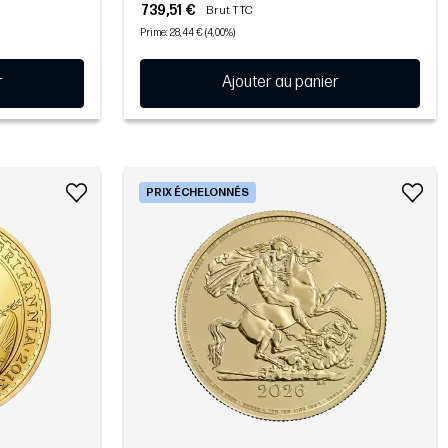
739,51 €
Brut TTC
Prime: 28,44 € (4,00%)
r
Ajouter au panier
PRIX ÉCHELONNÉS