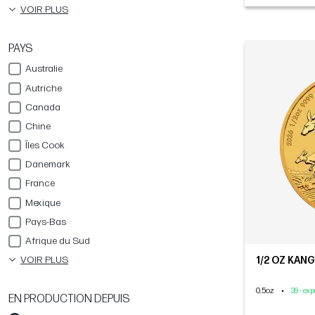
VOIR PLUS
PAYS
Australie
Autriche
Canada
Chine
Îles Cook
Danemark
France
Mexique
Pays-Bas
Afrique du Sud
VOIR PLUS
1/2 OZ KANG
0.5oz
•
39 - ex
EN PRODUCTION DEPUIS