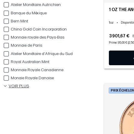
Atelier Monétaire Autrichien
1 OZ THE AN
Banque du Méxique
Bern Mint
1oz
•
Disponibi
China Gold Coin Incorporation
3 901,67 €
Monnaie royale des Pays-Bas
Prime: 95,00 € (2,5
Monnaie de Paris
Atelier Monétaire d'Afrique du Sud
Royal Australian Mint
Monnaie Royale Canadienne
Monaie Royale Danoise
VOIR PLUS
PRIX ÉCHELO