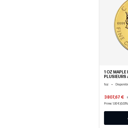
1 OZ MAPLE L
PLUSIEURS
1oz
•
Disponibi
3 807,67 €
Prime: 1,00 € (0,03%