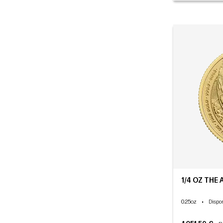
1/4 OZ THE 
0.25oz
•
Dispon