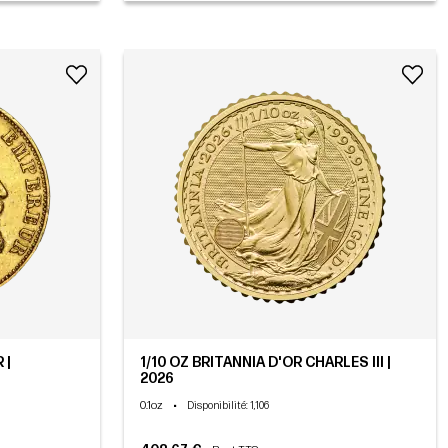
 |
1/10 OZ BRITANNIA D'OR CHARLES III |
2026
0.1oz
•
Disponibilité
: 1,106