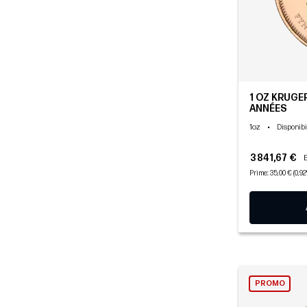
1 OZ KRUGER
ANNÉES
1oz
•
Disponibi
3 841,67 €
Prime: 35,00 € (0,9
PROMO