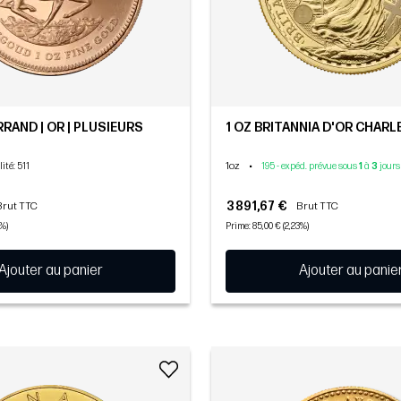
RAND | OR | PLUSIEURS
1 OZ BRITANNIA D'OR CHARLES
1oz
•
lité
: 511
195 - expéd. prévue sous
1
à
3
jours
3 891,67 €
Brut TTC
Brut TTC
2%)
Prime: 85,00 € (2,23%)
Ajouter au panier
Ajouter au panie