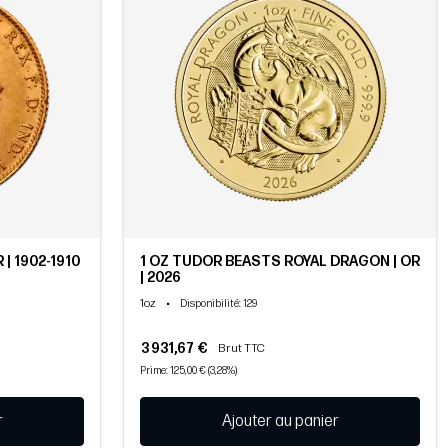
 | 1902-1910
1 OZ TUDOR BEASTS ROYAL DRAGON | OR
| 2026
1oz
•
Disponibilité
: 129
3 931,67 €
Brut TTC
Prime: 125,00 € (3,28%)
r
Ajouter au panier