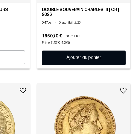
EURS
DOUBLE SOUVERAIN CHARLES III | OR |
2026
0.47oz
•
Disponibilité
: 26
1 860,70 €
Brut TTC
Prime: 71,57 € (4,00%)
Ajouter au panier