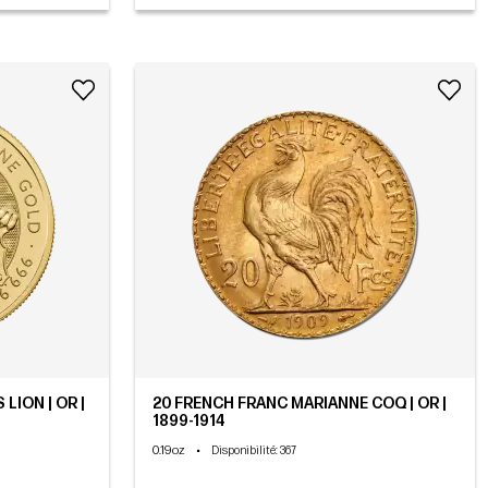
LION | OR |
20 FRENCH FRANC MARIANNE COQ | OR |
1899-1914
0.19oz
•
Disponibilité
: 367