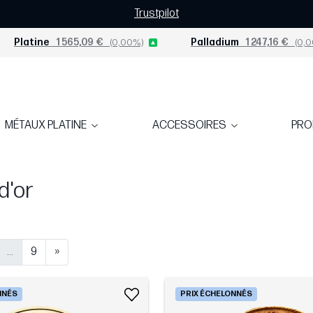
Trustpilot
Platine
1 565,09 €
(0,00%)
Palladium
1 247,16 €
(0,0
MÉTAUX PLATINE
ACCESSOIRES
PR
d'or
...
9
»
NNÉS
PRIX ÉCHELONNÉS