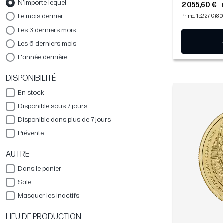
N'importe lequel
2 055,60 €
Le mois dernier
Prime: 152,27 € (8,
Les 3 derniers mois
Les 6 derniers mois
L'année dernière
DISPONIBILITÉ
En stock
Disponible sous 7 jours
Disponible dans plus de 7 jours
Prévente
AUTRE
Dans le panier
Sale
Masquer les inactifs
LIEU DE PRODUCTION