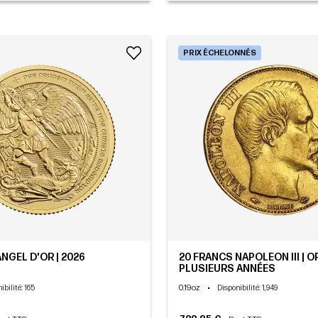
PRIX ÉCHELONNÉS
ANGEL D'OR | 2026
20 FRANCS NAPOLÉON III | OR
PLUSIEURS ANNÉES
0.19oz
•
ibilité
: 165
Disponibilité
: 1,949