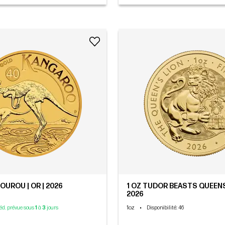
OUROU | OR | 2026
1 OZ TUDOR BEASTS QUEENS 
2026
1oz
•
péd. prévue sous
1
à
3
jours
Disponibilité
: 46