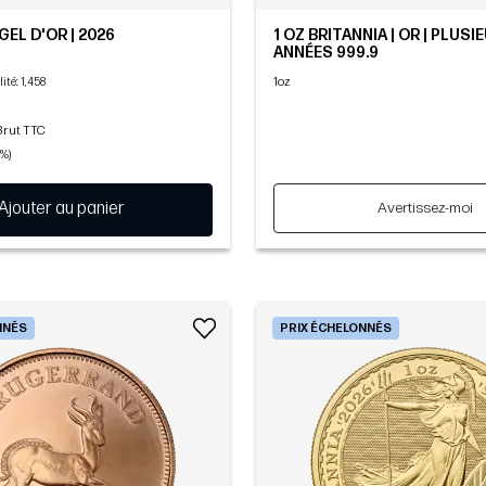
GEL D'OR | 2026
1 OZ BRITANNIA | OR | PLUSI
ANNÉES 999.9
1oz
lité
: 1,458
Brut TTC
0%)
Ajouter au panier
Avertissez-moi
NNÉS
PRIX ÉCHELONNÉS