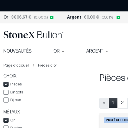
Or
3 806,67 €
(0,00%)
Argent
60,00 €
(0,01%)
NOUVEAUTÉS
OR
ARGENT
Page d'accueil
Pièces d'or
Pièces 
CHOIX
Pièces
Lingots
Bijoux
«
1
2
MÉTAUX
Or
PRIX ÉCHELO
Platine