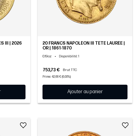
 III | 2026
20 FRANCS NAPOLÉON III TÊTE LAURÉE |
OR | 1861-1870
0.19oz
•
Disponibilité
: 1
753,73 €
Brut TTC
Prime: 42,66 € (6,00%)
r
Ajouter au panier