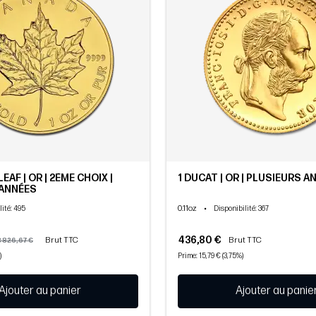
EAF | OR | 2ÈME CHOIX |
1 DUCAT | OR | PLUSIEURS A
 ANNÉES
0.11oz
•
lité
: 495
Disponibilité
: 367
436,80 €
Brut TTC
Brut TTC
3 826,67 €
)
Prime: 15,79 € (3,75%)
Ajouter au panier
Ajouter au panie