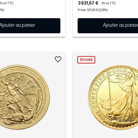
3 931,67 €
Brut TTC
Brut TTC
00%)
Prime: 125,00 € (3,28%)
Ajouter au panier
Ajouter au panie
ÉPUISÉ