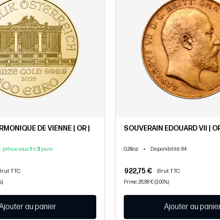
RMONIQUE DE VIENNE | OR |
SOUVERAIN EDOUARD VII | OR
0.24oz
•
d. prévue sous
1
à
3
jours
Disponibilité
: 84
922,75 €
Brut TTC
Brut TTC
%)
Prime: 26,88 € (3,00%)
Ajouter au panier
Ajouter au panie