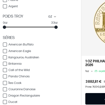
Argent
POIDS TROY
oz
0oz
33oz
SÉRIES
American Buffalo
American Eagle
Kangourou Australien
1 OZ PHILHA
Britannia
2026
Call of the Wild
1oz
•
25 - expé
Panda Chinois
3 882,81 €
Îles Cook
Prime: 76,13 € (2,00
Couronne Danoise
Dragon Rectangulaire
Ducat