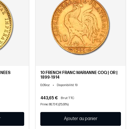
NNÉES
10 FRENCH FRANC MARIANNE COQ | OR |
1899-1914
0.09oz
•
Disponibilité
: 19
443,65 €
Brut TTC
Prime: 88,73 € (25,00%)
r
Ajouter au panier