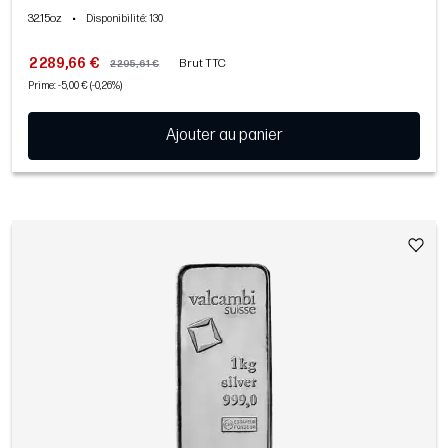
32.15oz
•
Disponibilité
: 130
2 289,66 €
Brut TTC
2 295,61 €
Prime: -5,00 € (-0,26%)
Ajouter au panier