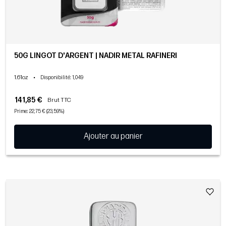
50G LINGOT D'ARGENT | NADIR METAL RAFINERI
1.61oz
•
Disponibilité
: 1,049
141,85 €
Brut TTC
Prime: 22,75 € (23,59%)
Ajouter au panier