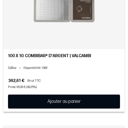
100 X 1G COMBIBAR® D'ARGENT | VALCAMBI
3.22oz
•
Disponibilité
: 1,962
342,61 €
Brut TTC
Prime: 95,00 € (49,25%)
Ajouter au panier