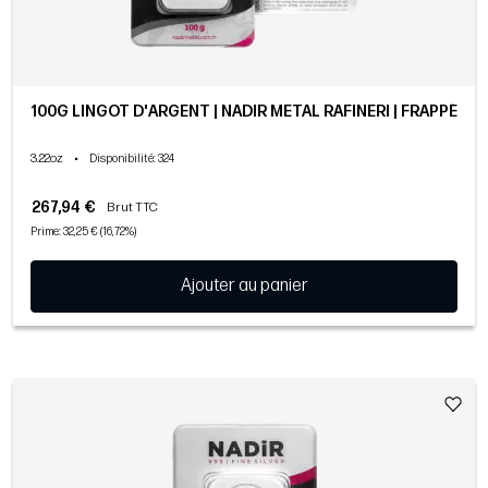
100G LINGOT D'ARGENT | NADIR METAL RAFINERI | FRAPPÉ
3.22oz
•
Disponibilité
: 324
267,94 €
Brut TTC
Prime: 32,25 € (16,72%)
Ajouter au panier