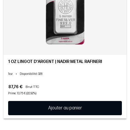
1 OZ LINGOT D'ARGENT | NADIR METAL RAFINERI
1oz
•
Disponibilité
: 328
87,76 €
Brut TTC
Prime: 13,75 € (22,92%)
Ajouter au panier