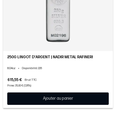
250G LINGOT D'ARGENT | NADIR METAL RAFINERI
8.04oz
•
Disponibilité
: 226
615,55 €
Brut TTC
Prime: 35,00 € (7,26%)
Ajouter au panier