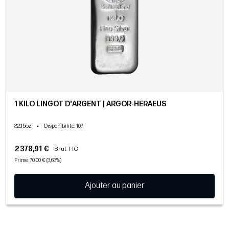
1 KILO LINGOT D'ARGENT | ARGOR-HERAEUS
32.15oz
•
Disponibilité
: 107
2 378,91 €
Brut TTC
Prime: 70,00 € (3,63%)
Ajouter au panier