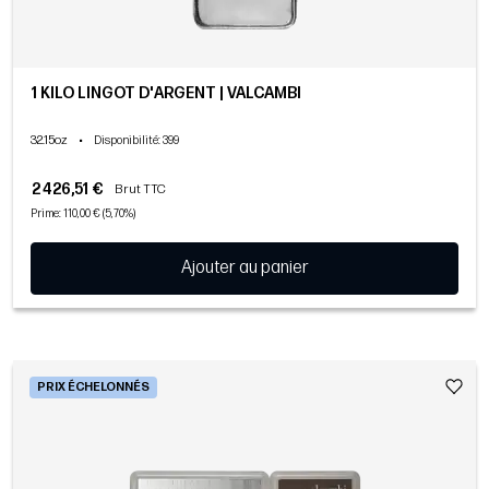
1 KILO LINGOT D'ARGENT | VALCAMBI
32.15oz
•
Disponibilité
: 399
2 426,51 €
Brut TTC
Prime: 110,00 € (5,70%)
Ajouter au panier
PRIX ÉCHELONNÉS