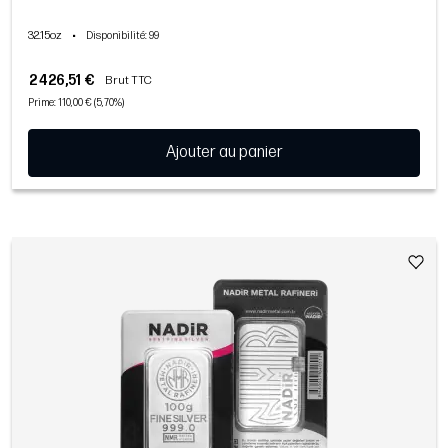
32.15oz
•
Disponibilité
: 99
2 426,51 €
Brut TTC
Prime: 110,00 € (5,70%)
Ajouter au panier