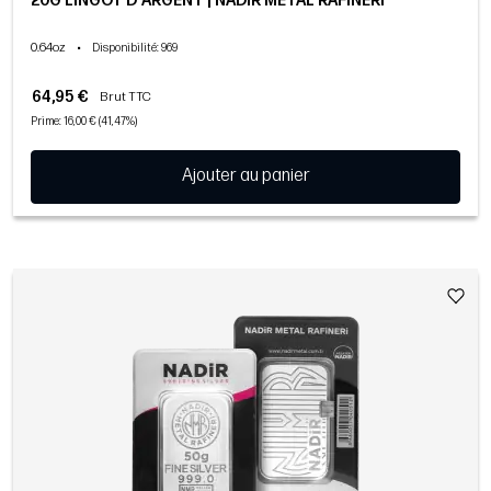
20G LINGOT D'ARGENT | NADIR METAL RAFINERI
0.64oz
•
Disponibilité
: 969
64,95 €
Brut TTC
Prime: 16,00 € (41,47%)
Ajouter au panier