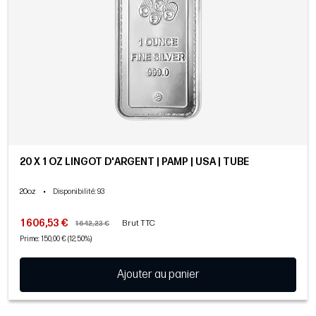
20 X 1 OZ LINGOT D'ARGENT | PAMP | USA | TUBE
20oz
•
Disponibilité
: 93
1 606,53 €
Brut TTC
1 642,23 €
Prime: 150,00 € (12,50%)
Ajouter au panier