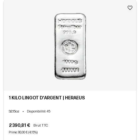
1 KILO LINGOT D'ARGENT | HERAEUS
32.15oz
•
Disponibilité
: 45
2 390,81 €
Brut TTC
Prime: 80,00 € (4,15%)