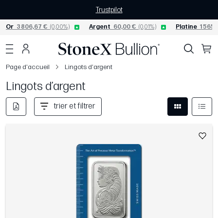
Trustpilot
Or
3 806,67 €
(0,00%)
Argent
60,00 €
(0,01%)
Platine
1 565,
Page d'accueil
Lingots d'argent
Lingots d’argent
trier et filtrer