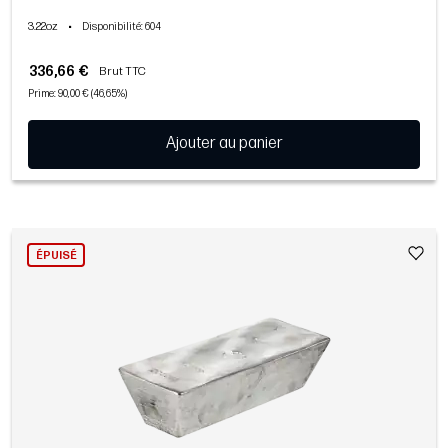
3.22oz
•
Disponibilité
: 604
336,66 €
Brut TTC
Prime: 90,00 € (46,65%)
Ajouter au panier
ÉPUISÉ