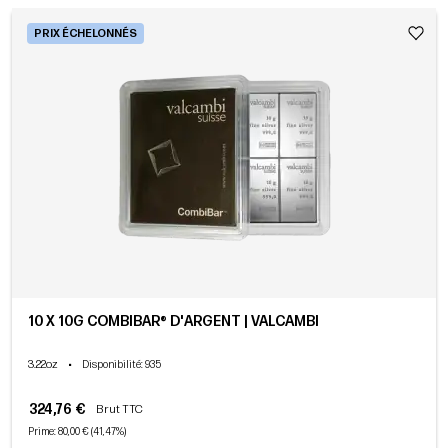
PRIX ÉCHELONNÉS
10 X 10G COMBIBAR® D'ARGENT | VALCAMBI
3.22oz
•
Disponibilité
: 935
324,76 €
Brut TTC
Prime: 80,00 € (41,47%)