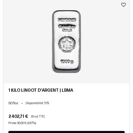
1 KILO LINGOT D'ARGENT | LBMA
32.15oz
•
Disponibilité
: 579
2 402,71 €
Brut TTC
Prime: 90,00 € (4,67%)