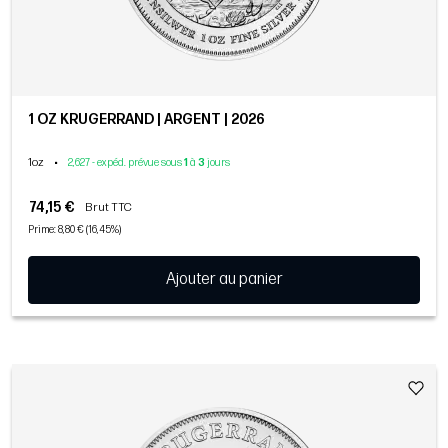
1 OZ KRUGERRAND | ARGENT | 2026
1oz
•
2,627 - expéd. prévue sous
1
à
3
jours
74,15 €
Brut TTC
Prime: 8,80 € (16,45%)
Ajouter au panier