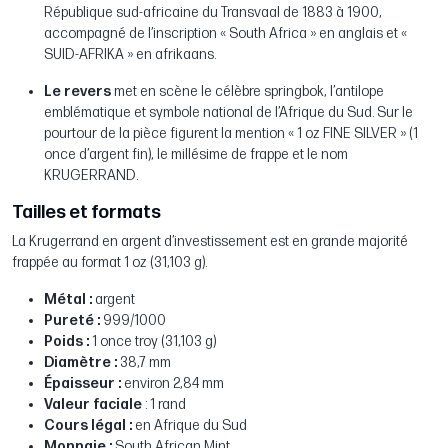
République sud-africaine du Transvaal de 1883 à 1900,
accompagné de l’inscription « South Africa » en anglais et «
SUID-AFRIKA » en afrikaans.
Le revers
met en scène le célèbre springbok, l’antilope
emblématique et symbole national de l’Afrique du Sud. Sur le
pourtour de la pièce figurent la mention « 1 oz FINE SILVER » (1
once d’argent fin), le millésime de frappe et le nom
KRUGERRAND.
Tailles et formats
La Krugerrand en argent d’investissement est en grande majorité
frappée au format 1 oz (31,103 g).
Métal :
argent
Pureté :
999/1000
Poids :
1 once troy (31,103 g)
Diamètre :
38,7 mm
Épaisseur :
environ 2,84 mm
Valeur faciale
: 1 rand
Cours légal :
en Afrique du Sud
Monnaie :
South African Mint