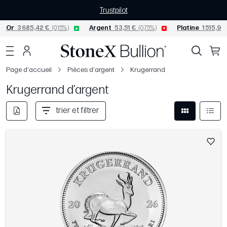
Trustpilot
Or
3 685,42 €
(0,15%)
Argent
53,51 €
(0,75%)
Platine
1 515,92
Page d'accueil
Pièces d'argent
Krugerrand
Krugerrand d’argent
trier et filtrer