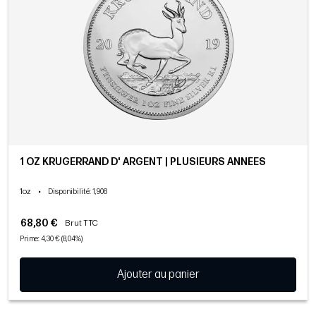
1 OZ KRUGERRAND D' ARGENT | PLUSIEURS ANNÉES
1oz
•
Disponibilité
: 1,908
68,80 €
Brut TTC
Prime: 4,30 € (8,04%)
Ajouter au panier