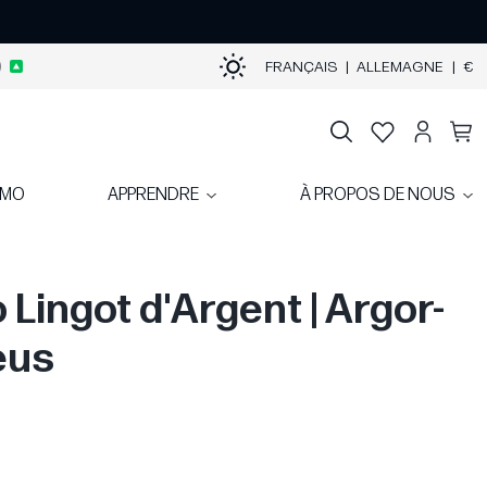
)
FRANÇAIS
|
ALLEMAGNE
|
€
OMO
APPRENDRE
À PROPOS DE NOUS
o Lingot d'Argent | Argor-
eus