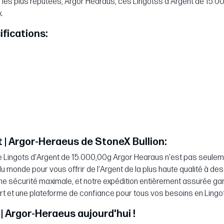
es les plus réputées, Argor Hearaus, ces Lingotss d'Argent de 15.
.
ifications:
t | Argor-Heraeus de StoneX Bullion:
 Lingots d'Argent de 15.000,00g Argor Hearaus n'est pas seuleme
 monde pour vous offrir de l'Argent de la plus haute qualité à des p
 sécurité maximale, et notre expédition entièrement assurée gar
ert et une plateforme de confiance pour tous vos besoins en Lingo
 | Argor-Heraeus aujourd'hui !