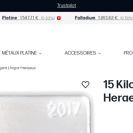
Trustpilot
Platine
1 547,71 €
(0,33%)
Palladium
1 243,62 €
(0,79%
MÉTAUX PLATINE
ACCESSOIRES
PR
rgent | Argor-Heraeus
15 Kil
Hera