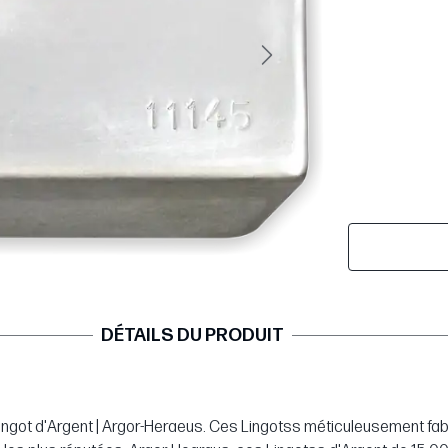
Suivant
DÉTAILS DU PRODUIT
o Lingot d'Argent | Argor-Heraeus. Ces Lingotss méticuleusement f