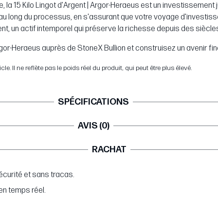
se, la 15 Kilo Lingot d'Argent | Argor-Heraeus est un investisseme
au long du processus, en s'assurant que votre voyage d'investissem
nt, un actif intemporel qui préserve la richesse depuis des siècle
gor-Heraeus auprès de StoneX Bullion et construisez un avenir fina
. Il ne reflète pas le poids réel du produit, qui peut être plus élevé.
SPÉCIFICATIONS
AVIS (0)
RACHAT
curité et sans tracas.
en temps réel.