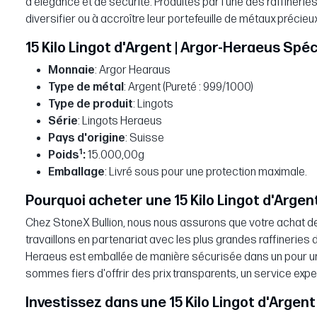
d'élégance et de sécurité. Produites par l'une des raffineri
diversifier ou à accroître leur portefeuille de métaux précieux
15 Kilo Lingot d'Argent | Argor-Heraeus Spéc
Monnaie
: Argor Hearaus
Type de métal
: Argent (Pureté : 999/1000)
Type de produit
: Lingots
Série
: Lingots Heraeus
Pays d'origine
: Suisse
1
Poids
:
15.000,00g
Emballage
: Livré sous pour une protection maximale.
Pourquoi acheter une 15 Kilo Lingot d'Argen
Chez StoneX Bullion, nous nous assurons que votre achat de
travaillons en partenariat avec les plus grandes raffineries du
Heraeus est emballée de manière sécurisée dans un pour une
sommes fiers d'offrir des prix transparents, un service exp
Investissez dans une 15 Kilo Lingot d'Argent