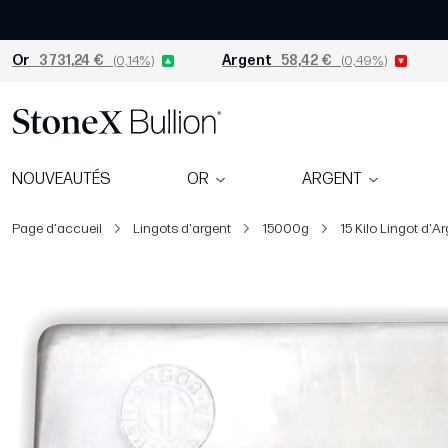
Or
3 731,24 €
(0,14%)
Argent
58,42 €
(0,49%)
NOUVEAUTÉS
OR
ARGENT
Page d'accueil
Lingots d'argent
15000g
15 Kilo Lingot d'A