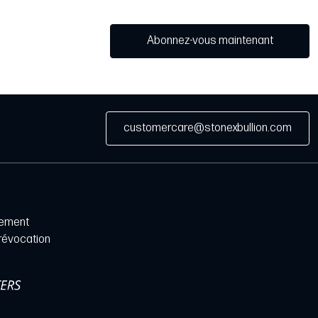
Abonnez-vous maintenant
customercare@stonexbullion.com
iement
 révocation